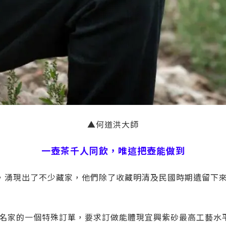
▲何道洪大師
一壺茶千人同飲，唯這把壺能做到
，湧現出了不少藏家，他們除了收藏明清及民國時期遺留下
收藏名家的一個特殊訂單，要求訂做能體現宜興紫砂最高工藝