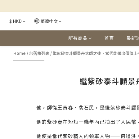
$
HKD
繁體中文
所有商品
首頁
最新
Home
/
部落格列表
/
繼紫砂泰斗顧景舟大師之後，當代能做出價值上
繼紫砂泰斗顧景
他，師從王寅春、裴石民，是繼紫砂泰斗顧
他的
紫砂
壺在短短十幾年內已拍出了人民幣
他便是當代紫砂藝人的領軍人物——何道洪