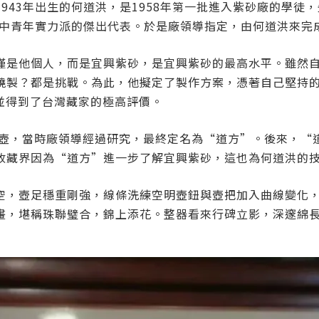
943年出生的何道洪，是1958年第一批進入紫砂廠的學徒
時中青年實力派的傑出代表。於是廠領導指定，由何道洪來完
僅是他個人，而是宜興紫砂，是宜興紫砂的最高水平。雖然
燒製？都是挑戰。為此，他擬定了製作方案，憑著自己堅持
，並得到了台灣藏家的極高評價。
型壺，當時廠領導經過研究，最終定名為“道方”。後來，“
收藏界因為“道方”進一步了解宜興紫砂，這也為何道洪的
空，壺足穩重剛強，線條洗練空明壺鈕與壺把加入曲線變化
畫，堪稱珠聯璧合，錦上添花。整器看來行碑立影，深邃綿