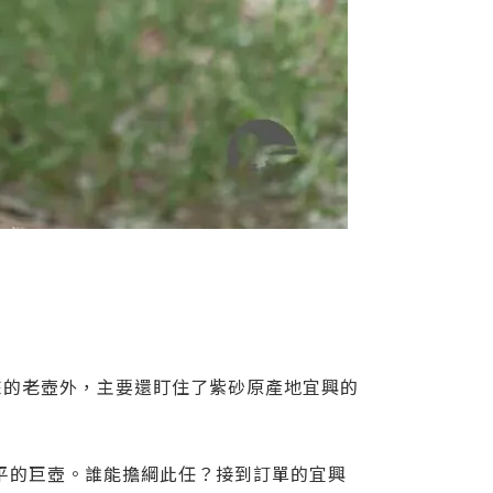
來的老壺外，主要還盯住了紫砂原產地宜興的
水平的巨壺。誰能擔綱此任？接到訂單的宜興