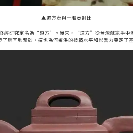
▲道方壺與一般壺對比
最終經研究定名為“道方”。後來，“道方”從台灣藏家手中
步了解宜興紫砂，這也為何道洪的技藝水平和影響力奠定了