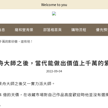
Welcome to you
消息
龍和堂背景
部落格首頁
購物流程
優先預
千萬的紫砂壺，還有他！
舟大師之後，當代能做出價值上千萬的
2022-09-04
景舟大師之後又一實力派大師。
 4 億的天價，在收藏市場對自己作品高度歡迎時他並沒有選
。