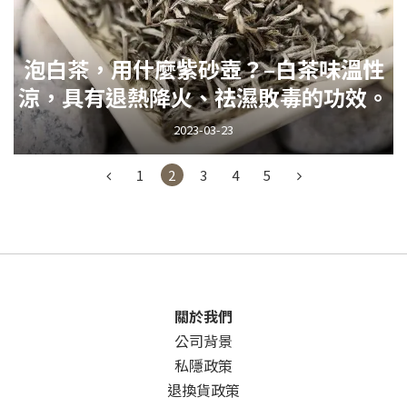
泡白茶，用什麼紫砂壺？–白茶味溫性
涼，具有退熱降火、祛濕敗毒的功效。
2023-03-23
1
2
3
4
5
關於我們
公司背景
私隱政策
退換貨政策