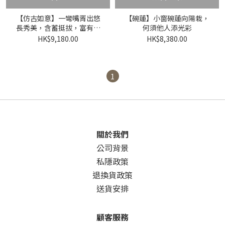
【仿古如意】一彎嘴胥出悠
【碗蓮】小窗碗蓮向陽栽，
長秀美，含蓄挺拔，富有力
何須他人添光彩
度，收放得宜
HK$9,180.00
HK$8,380.00
1
關於我們
公司背景
私隱政策
退換貨政策
送貨安排
顧客服務