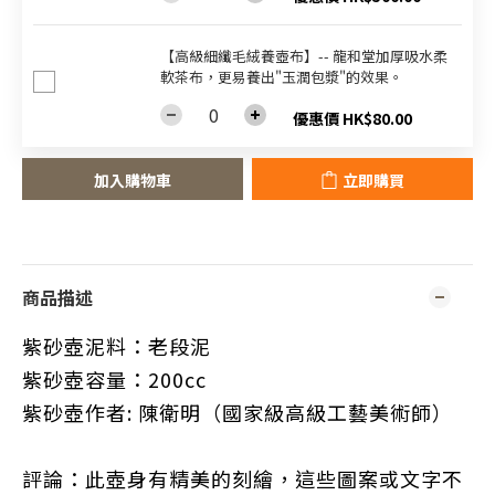
【高級細纖毛絨養壺布】-- 龍和堂加厚吸水柔
軟茶布，更易養出"玉潤包漿"的效果。
優惠價 HK$80.00
加入購物車
立即購買
商品描述
紫砂壺泥料：老段泥
紫砂壺容量：200cc
紫砂壺作者: 陳衛明（國家級高級工藝美術師）
評論：
此壺身有精美的刻繪，這些圖案或文字不