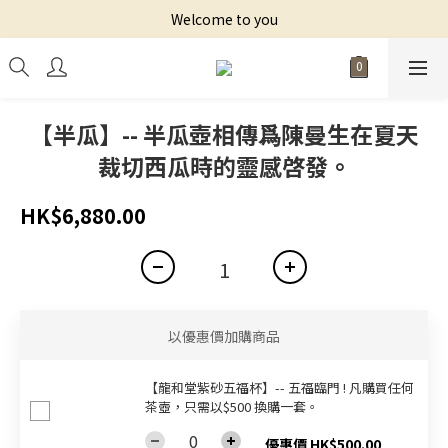
Welcome to you
【半瓜】-- 半瓜壺相傳爲陳曼生在夏天
裁切西瓜時的靈感啓發。
HK$6,880.00
以優惠價加購商品
【龍和堂紫砂五福杯‬】-- 五福臨門 ! 凡購買任何
茶壺，只需以$500 換購一套。
優惠價 HK$500.00