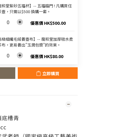
和堂紫砂五福杯‬】-- 五福臨門 ! 凡購買任
茶壺，只需以$500 換購一套。
優惠價 HK$500.00
高級細纖毛絨養壺布】-- 龍和堂加厚吸水柔
茶布，更易養出"玉潤包漿"的效果。
優惠價 HK$80.00
立即購買
礦底槽青
cc
宣武老師（國家級高級工藝美術