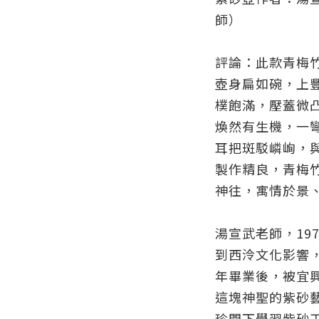
師）
評論：此款青梅
壺身扁如碗，上
樸飽滿，壓蓋微
煥然有生機，一
耳把斑駁嶙峋，
製作精良，青梅
神往，寓情於景
湯宣武老師，19
到西泠文化影響，
年畢業後，被宜
這塊神聖的紫砂
珍門下學習紫砂