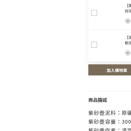
【龍
何
【
軟
加入購物車
商品描述
紫砂壺泥料：原
紫砂壺容量：300
紫砂壺作者：湯