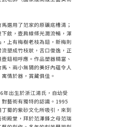
竹馬選用了范家的原礦底槽清；
豐下斂，壺肩線條光潤流暢，渾
凸，上有梅樹老枝為鈕，新梅則
彎流塑成竹枝狀，舌口俊逸，正
與壺鈕相呼應。作品塑器精當、
竹馬、兩小無猜的美好內蘊令人
、寓情於器，賞藏俱佳。
76年出生於浙江湯氏，自幼受
對藝術有獨特的認識。1995
興丁蜀的紫砂文化所吸引，來到
藝術殿堂，拜於范澤鋒之母范瑞
工藝的創作。多年的刻苦學習創