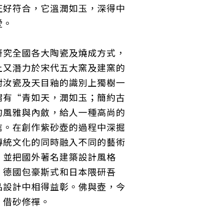
正好符合，它溫潤如玉，深得中
愛。
研究全國各大陶瓷及燒成方式，
上又潛力於宋代五大窯及建窯的
對汝瓷及天目釉的識別上獨樹一
謂有“青如天，潤如玉；簡約古
的風雅與內斂，給人一種高尚的
信。在創作紫砂壺的過程中深掘
傳統文化的同時融入不同的藝術
。並把國外著名建築設計風格
、德國包豪斯式和日本隈研吾
品設計中相得益彰。佛與壺，今
，借砂修禪。