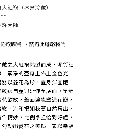
礦大紅袍（冰窖冷藏）
cc
澤鋒大師
冷藏之大紅袍精製而成，泥質細
緻。素淨的壺身上佈上金色光
整器以菱花為形，壺身渾圓飽
筋紋線自壺鈕延伸至底面，氣韻
含苞欲放，蓋面邊緣塑造花瓣，
雅緻。流和把如枝蔓自然胥出，
製作精妙，比例拿捏恰到好處，
，勾勒出菱花之美態，表以幸福