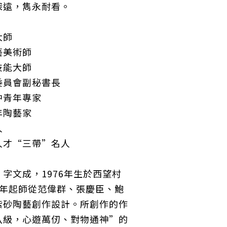
深遠，雋永耐看。
大師
藝美術師
技能大師
委員會副秘書長
中青年專家
年陶藝家
人
人才“三帶”名人
字文成，1976年生於西望村
4 年起師從范偉群、張慶臣、鮑
紫砂陶藝創作設計。所創作的作
八級，心遊萬仞、對物通神”的