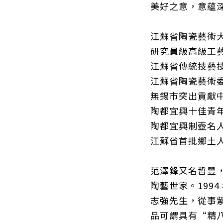
美好之意，意蘊
江蘇省陶瓷藝術
研究員級高級工
江蘇省傳統技藝
江蘇省陶瓷藝術
無錫市突出貢獻
陶都宜興十佳青
陶都宜興制壺名
江蘇省首批鄉土
范澤鋒又名哲豐，
陶藝世家。199
志強先生，從事
品可謂具有“精