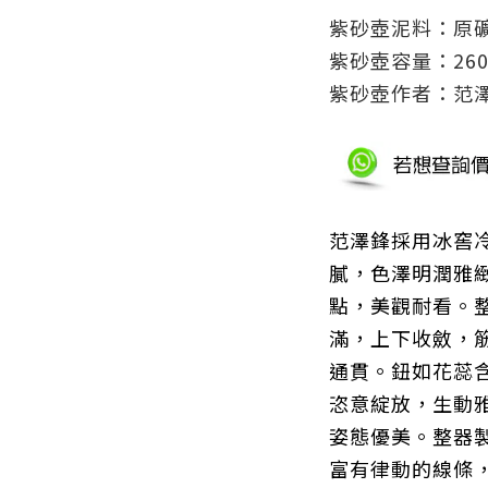
紫砂壺泥料：原
紫砂壺容量：260
紫砂壺作者：范
范澤鋒
採用冰窖
膩，色澤明潤雅
點，美觀耐看。
滿，上下收斂，
通貫。鈕如花蕊
恣意綻放，生動
姿態優美。整器
富有律動的線條