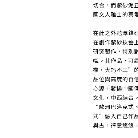
切合，而紫砂泥
國文人雅士的喜
在此之外范澤鋒
在創作紫砂技藝
研究製作，特別
幟。其作品，可
樸，大巧不工”
品位與高度的自
心源，發揚中國
文化，中西結合
“歐洲巴洛克式
式”融入自己作
與古，禪意悠悠