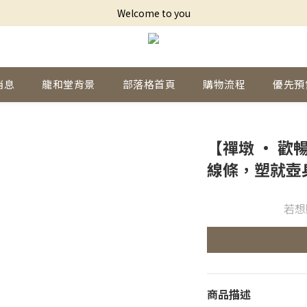
Welcome to you
消息
龍和堂背景
部落格首頁
購物流程
優先預
【禪墩 · 歡
線條，塑就壺
若想
商品描述