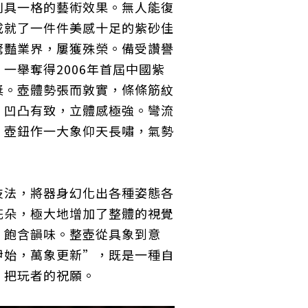
別具一格的藝術效果。無人能復
成就了一件件美感十足的紫砂佳
驚豔業界，屢獲殊榮。備受讚譽
，一舉奪得2006年首屆中國紫
獎。壺體勢張而敦實，條條筋紋
，凹凸有致，立體感極強。彎流
，壺鈕作一大象仰天長嘯，氣勢
技法，將器身幻化出各種姿態各
花朵，極大地增加了整體的視覺
，飽含韻味。整壺從具象到意
伊始，萬象更新”，既是一種自
、把玩者的祝願。