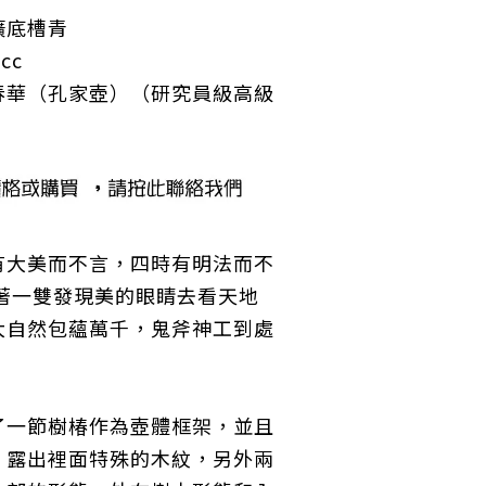
礦底槽青
cc
春華
（
孔家壺
）
（研究員級高級
有大美而不言，四時有明法而不
帶著一雙發現美的眼睛去看天地
大自然包蘊萬千，鬼斧神
工到處
了一節樹椿作為壺體框架，並且
，露出裡面特殊的木紋，另外兩