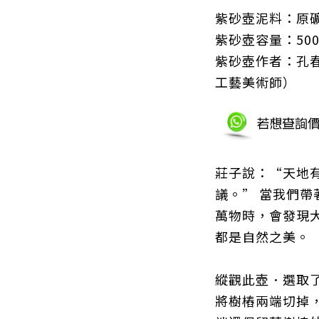
紫砂壺泥料：
原
紫砂壺容量：500
紫砂壺作者：
孔
工藝美術師）
莊子說：“天地
議。” 當我們
萬物時，會發現
都是自然之美。
縱觀此壺．選取
將樹樁兩端切掉