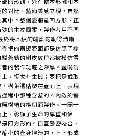
外部的形態，外在樹木形態和內
明的對比．藝術美感立現，自然
在其中。整個壺體呈四方形．正
特殊的木紋圖案，製作者用不同
 最終將木紋的輪廓勾勒得清晰
和壶把的兩邊壺
面都是仿照了樹
斑駁蒼勁的樹
皮紋理都被模仿得
作者的製作功底之深厚。壺嘴仿
向上，挺拔有生機；壺把是截取
成，樹葉還貼塑在壺面上．表現
長過程中那種含蓄的。內斂的藝
仿照樹樁的橫切面製作。
一圈一
面上．彰顯了生命的厚重和偉
都是四方形的。
口蓋嚴密咬合，
是縮小的壺身捏造的，上下形成