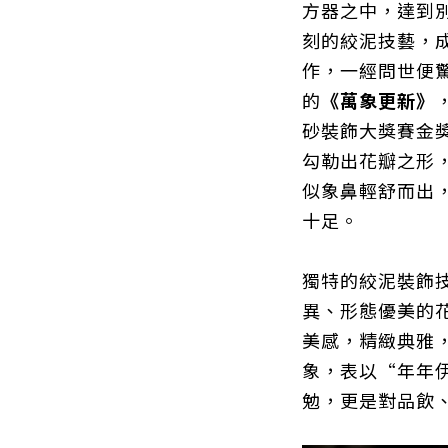
方器之中，達到
刻的絞泥技藝，
作，一經問世便
的
《萬象更新》
砂裝飾大獎賽金
勾勒出花瓣之形
似象鼻輕舒而出
十足。
獨特的絞泥裝飾
異、形態優美的
美感，精緻典雅
象，表以“年年
勉，更是對品飲