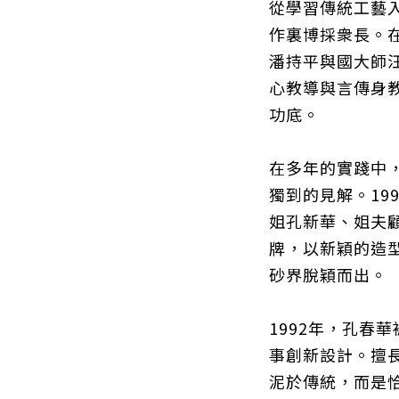
從學習傳統工藝
作裏博採衆長。
潘持平與國大師
心教導與言傳身
功底。
在多年的實踐中
獨到的見解。19
姐孔新華、姐夫
牌，以新穎的造
砂界脫穎而出。
1992年，孔春
事創新設計。擅
泥於傳統，而是