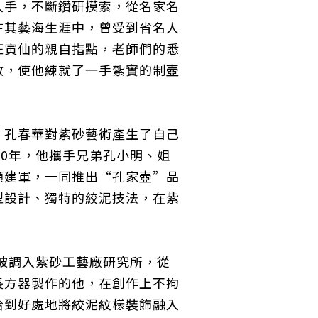
入手，不斷鑽研摸索，從名家名
在其藝海生涯中，曾受到省名人
汪寅仙的親自指點，老師們的悉
教，使他練就了一手紮實的制壺
，孔春華對紫砂藝術產生了自己
90年，他攜手兄弟孔小明、姐
顧建軍，一同推出“孔家壺”品
型設計、獨特的絞泥技法，在紫
華被調入紫砂工藝廠研究所，從
長方器製作的他，在創作上不拘
恰到好處地將絞泥紋樣裝飾融入