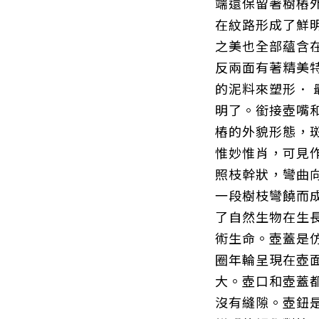
端還保留著樹樁
在紋路形成了鮮
之美也全部蘊含
反兩面有著精美
的泥料來塑形．
明了。銜接壺嘴
樁的外貌形態，
惟妙惟肖，可見
照枝幹狀，彎曲
一段樹枝彎饒而
了自然生物在生
術生命。壺蓋是
圈年輪呈現在壺
大。壺口和壺蓋
沒有縫隙。壺
鈕