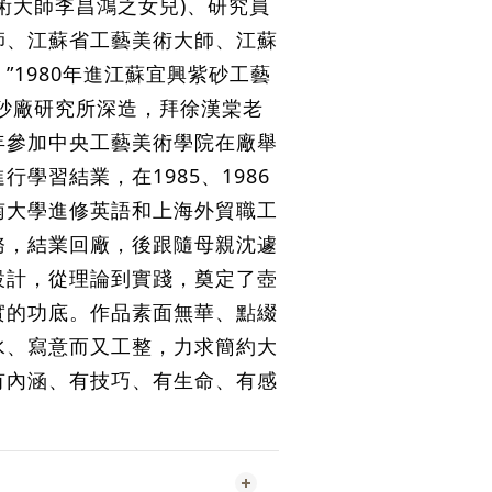
術大師李昌鴻之女兒)、研究員
師、江蘇省工藝美術大師、江蘇
”1980年進江蘇宜興紫砂工藝
紫砂廠研究所深造，拜徐漢棠老
年參加中央工藝美術學院在廠舉
行學習結業，在1985、1986
南大學進修英語和上海外貿職工
務，結業回廠，後跟隨母親沈遽
設計，從理論到實踐，奠定了壺
實的功底。作品素面無華、點綴
水、寫意而又工整，力求簡約大
有內涵、有技巧、有生命、有感