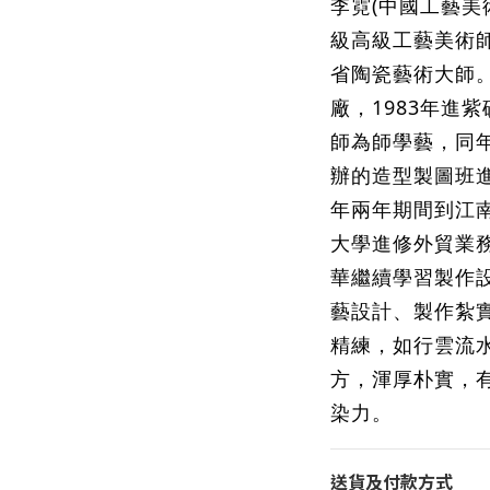
李霓(中國工藝美
級高級工藝美術
省陶瓷藝術大師。
廠，1983年進
師為師學藝，同
辦的造型製圖班進
年兩年期間到江
大學進修外貿業
華繼續學習製作
藝設計、製作紮
精練，如行雲流
方，渾厚朴實，
染力
。
送貨及付款方式