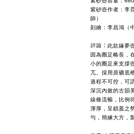
紫砂壺容量
：
660
紫砂壺作者
：
李
師
）
刻繪：李昌鴻（
評論：
此款緣夢
因為圈足略長，
小的圈足來支撐
兀。採用原礦底
過程不可控，可
深沉內斂的古韻
線條流暢，比例
渾厚，呈鎖蓋之
勻，簡練大方，