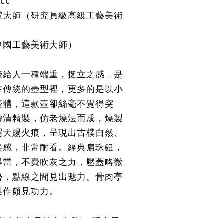
cc
霓大師
（
研究員級高級工藝美術
中國工藝美術大師）
壺給人一種端重，挺立之感，是
在傳統的壺型裡，更多的是以小
壺體，這款壺卻絲毫不覺得突
槽清精製，仿老燒法而成，燒製
謂天賜火痕，呈現出古樸自然、
美感，非常耐看。經典扁珠鈕，
得當，不費吹灰之力，壓蓋略微
勢，點線之間見出魅力。骨肉亭
製作頗見功力。