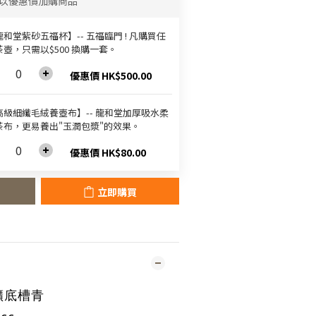
以優惠價加購商品
和堂紫砂五福杯‬】-- 五福臨門 ! 凡購買任
茶壺，只需以$500 換購一套。
優惠價 HK$500.00
高級細纖毛絨養壺布】-- 龍和堂加厚吸水柔
茶布，更易養出"玉潤包漿"的效果。
優惠價 HK$80.00
立即購買
礦底槽青