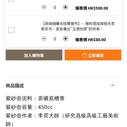
優惠價 HK$500.00
【高級細纖毛絨養壺布】-- 龍和堂加厚吸水柔
軟茶布，更易養出"玉潤包漿"的效果。
優惠價 HK$80.00
加入購物車
立即購買
商品描述
紫砂壺泥料
：
原礦底槽青
紫砂壺容量
：
450cc
紫砂壺作者
：
李霓大師
（
研究員級高級工藝美術
師
）