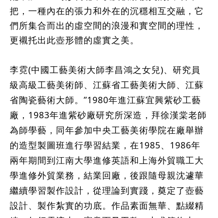
把，一種內在的張力和外在的沉穩相互交融，它
們所集合而出的虛空間的浪漫和實空間的理性，
更襯托出此壺形體的虛實之美。
李霓(中國工藝美術大師李昌鴻之女兒)、研究員
級高級工藝美術師、江蘇省工藝美術大師、江蘇
省陶瓷藝術大師。”1980年進江蘇宜興紫砂工藝
廠，1983年進紫砂廠研究所深造，拜徐漢棠老師
為師學藝，同年參加中央工藝美術學院在廠舉辦
的造型製圖班進行學習結業，在1985、1986年
兩年期間到江南大學進修英語和上海外貿職工大
學進修外貿業務，結業回廠，後跟隨母親沈遽華
繼續學習製作設計，從理論到實踐，奠定了壺藝
設計、製作紮實的功底。作品素面無華、點綴精