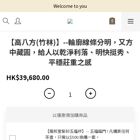
Welcome to you
【高八方(竹林)】--輪廓線條分明，又方
中藏圓，給人以乾淨利落、明快挺秀、
平穩莊重之感
HK$39,680.00
以優惠價加購商品
【龍和堂紫砂五福杯‬】-- 五福臨門 ! 凡購買任何
茶壺，只需以$500 換購一套。