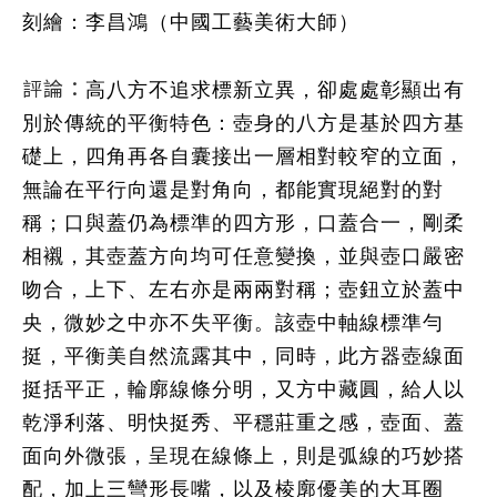
刻繪：李昌鴻（中國工藝美術大師）
評論：
高八方不追求標新立異，卻處處彰顯出有
別於傳統的平衡特色：壺身的八方是基於四方基
礎上，四角再各自囊接出一層相對較窄的立面，
無論在平行向還是對角向，都能實現絕對的對
稱；口與蓋仍為標準的四方形，口蓋合一，剛柔
相襯，其壺蓋方向均可任意變換，並與壺口嚴密
吻合，上下、左右亦是兩兩對稱；壺鈕立於蓋中
央，微妙之中亦不失平衡。該壺中軸線標準勻
挺，平衡美自然流露其中，同時，此方器壺線面
挺括平正，輪廓線條分明，又方中藏圓，給人以
乾淨利落、明快挺秀、平穩莊重之感，壺面、蓋
面向外微張，呈現在線條上，則是弧線的巧妙搭
配，加上三彎形長嘴，以及棱廓優美的大耳圈