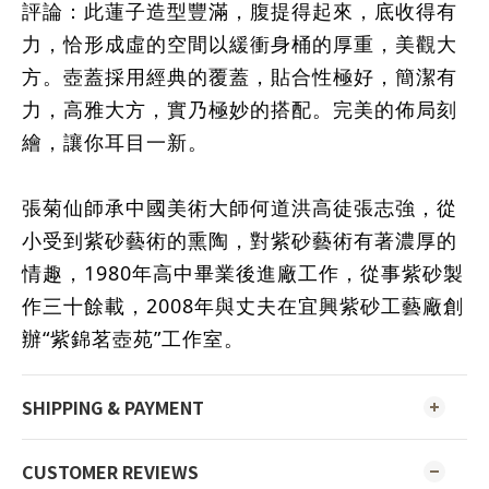
評論：此蓮子造型豐滿，腹提得起來，底收得有
力，恰形成虛的空間以緩衝身桶的厚重，美觀大
方。壺蓋採用經典的覆蓋，貼合性極好，簡潔有
力，高雅大方，實乃極妙的搭配。完美的佈局刻
繪，讓你耳目一新
。
張菊仙師承中國美術大師何道洪高徒張志強，從
小受到紫砂藝術的熏陶，對紫砂藝術有著濃厚的
情趣，1980年高中畢業後進廠工作，從事紫砂製
作三十餘載，2008年與丈夫在宜興紫砂工藝廠創
辦“紫錦茗壺苑”工作室。
SHIPPING & PAYMENT
CUSTOMER REVIEWS