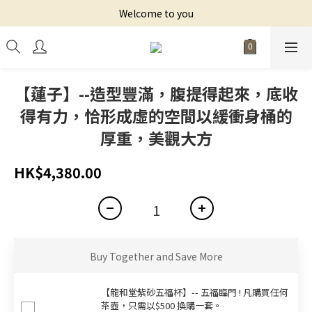
Welcome to you
【蓮子】--造型豐滿，腹提得起來，底收
得有力，恰形成虛的空間以緩衝身桶的
厚重，美觀大方
HK$4,380.00
Buy Together and Save More
【龍和堂紫砂五福杯‬】-- 五福臨門 ! 凡購買任何
茶壺，只需以$500 換購一套。