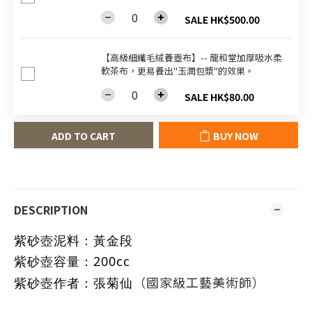
SALE HK$500.00
【高級細纖毛絨養壺布】-- 龍和堂加厚吸水柔
軟茶布，更易養出"玉潤包漿"的效果。
SALE HK$80.00
ADD TO CART
BUY NOW
DESCRIPTION
紫砂壺泥料
：黃金段
紫砂壺容量
：
200cc
（國家級工藝美術師）
紫砂壺作者
：
張菊仙