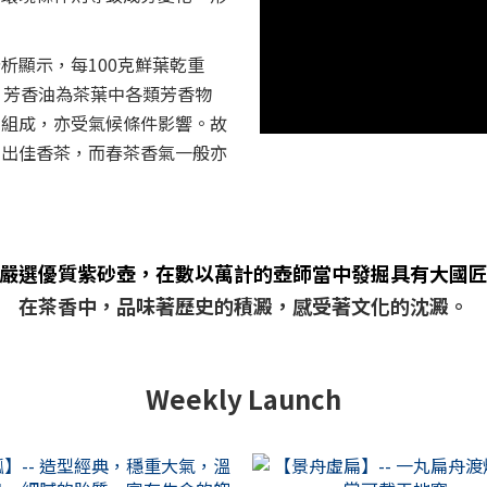
析顯示，每100克鮮葉乾重
克。芳香油為茶葉中各類芳香物
質組成，亦受氣候條件影響。故
常出佳香茶，而春茶香氣一般亦
嚴選優質紫砂壺，在數以萬計的壺師當中發掘具有大國
在茶香中，品味著歷史的積澱，感受著文化的沈澱。
Weekly Launch