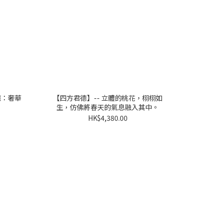
罐：奢華
【四方君德】-- 立體的桃花，栩栩如
生，仿佛將春天的氣息融入其中。
HK$4,380.00