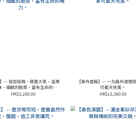
】-- 造型經典，穩重大氣，溫潤
【景舟虛扁】-- 一丸扁舟渡煙
身、細膩的胎質，富有生命的魄
可載天地寬。
力。
HK$3,280.00
HK$13,380.00