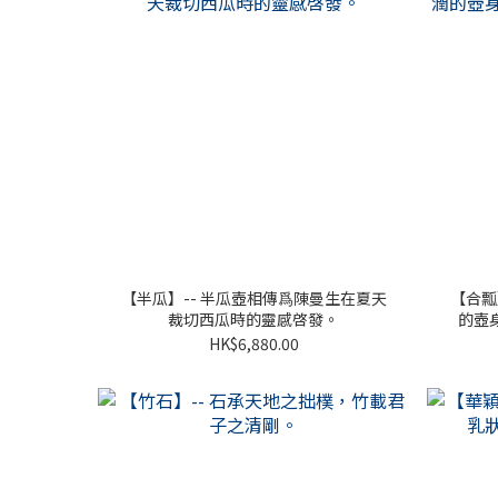
【半瓜】-- 半瓜壺相傳爲陳曼生在夏天
【合瓢
裁切西瓜時的靈感啓發。
的壺
HK$6,880.00