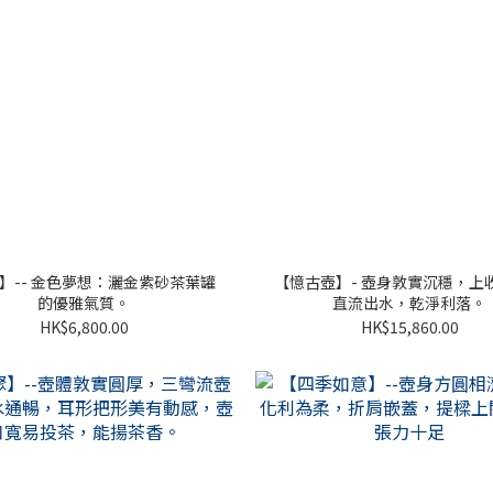
】-- 金色夢想：灑金紫砂茶葉罐
【憶古壺】- 壺身敦實沉穩，上
的優雅氣質。
直流出水，乾淨利落。
HK$6,800.00
HK$15,860.00