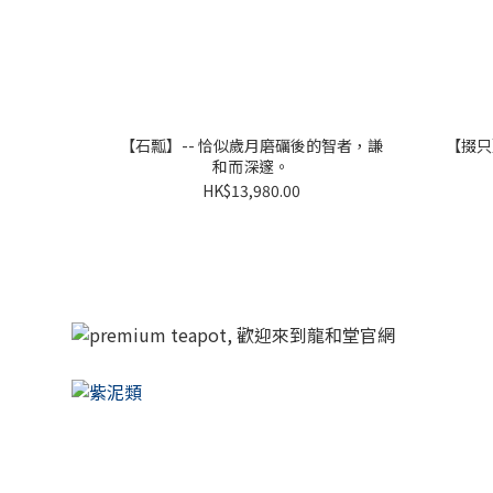
【石瓢】-- 恰似歲月磨礪後的智者，謙
【掇只
和而深邃。
HK$13,980.00