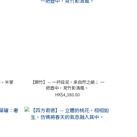
雨，半掌
【錦竹】-- 一抔段泥，承自然之韻； 一
把壺中，見竹影清風。
HK$4,380.00