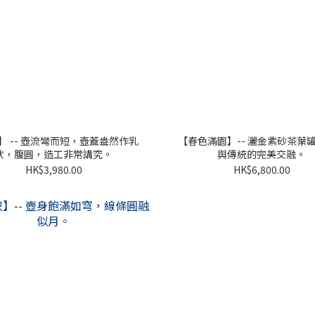
】 -- 壺流彎而短，壺蓋盎然作乳
【春色滿園】-- 灑金紫砂茶葉
狀，腹圓，造工非常講究。
與傳統的完美交融。
HK$3,980.00
HK$6,800.00