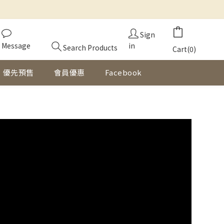
Sign
Message
in
Search Products
Cart(0)
優先預售
會員優惠
Facebook