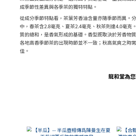
成季節性差異與各季茶的獨特特點。
從成分季節特點看，茶葉芳香油含量亦隨季節而異。分
中，春茶含2.8毫克、夏茶2.4毫克、秋茶則達4.0毫
質的總和，是香氣形成的基礎。香型既取決於芳香物
各地高香季節茶的出現時節並不一致；秋高氣爽之時
佳。
龍和堂為您