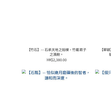
【竹石】-- 石承天地之拙樸，竹載君子
【華穎
之清剛。
HK$2,380.00