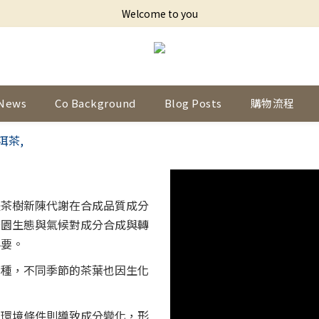
Welcome to you
News
Co Background
Blog Posts
購物流程
是茶樹新陳代謝在合成品質成分
茶園生態與氣候對成分合成與轉
必要。
品種，不同季節的茶葉也因生化
的環境條件則導致成分變化，形