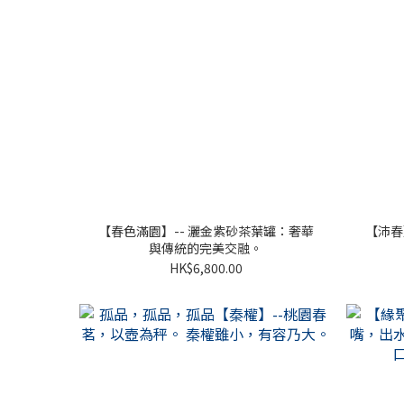
【春色滿園】-- 灑金紫砂茶葉罐：奢華
【沛春
與傳統的完美交融。
HK$6,800.00