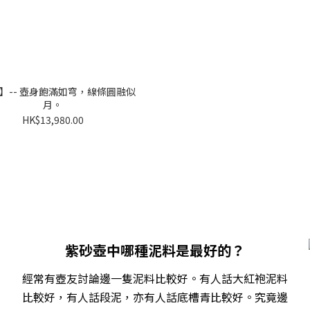
】-- 壺身飽滿如穹，線條圓融似
月。
HK$13,980.00
紫砂壺中哪種泥料是最好的？
經常有壺友討論邊一隻泥料比較好。有人話大紅袍泥料
比較好，有人話段泥，亦有人話底槽青比較好。究竟邊