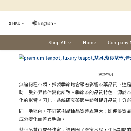
$
HKD
English
Shop All
Home
Company 
2026年8月
無論何種茶類，採製季節均會顯著影響茶葉品質。這
時，受外界條件變化所致。季節茶的品質特色，源於
化的影響。因此，系統研究茶園生態對提升品質十分
同一地區內，不同茶樹品種品質差異巨大；即便優質
成分變化而差異明顯。
茶葉品質由成分決定。遺傳因子奠定基礎，生長期間