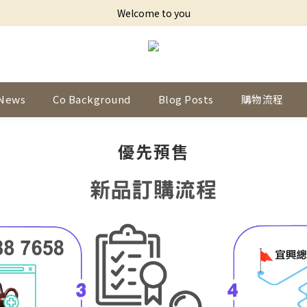
Welcome to you
News
Co Background
Blog Posts
購物流程
優先預售