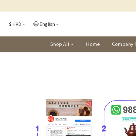
$
HKD
English
Shop All
Home
Company 