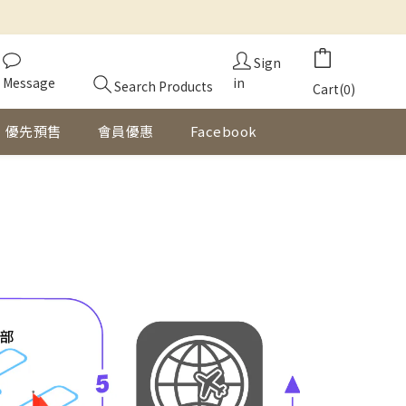
Sign
Message
in
Search Products
Cart(0)
優先預售
會員優惠
Facebook