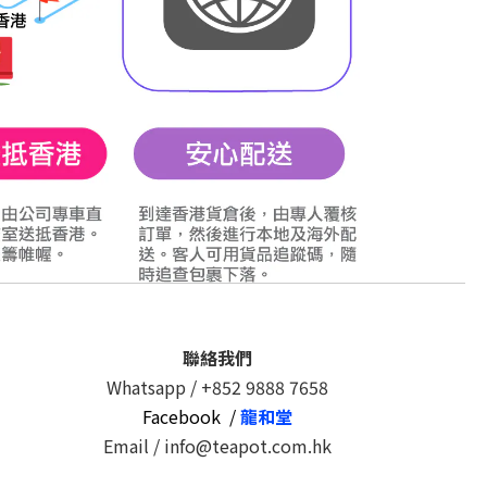
聯絡我們
Whatsapp /
+852 9888 7658
Facebook /
龍和堂
Email / info@teapot.com.hk