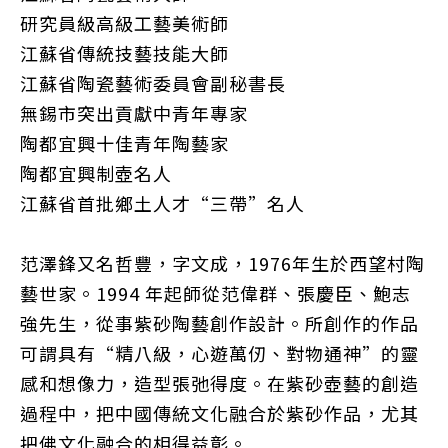
研究員級高級工藝美術師
江蘇省傳統技藝技能大師
江蘇省陶瓷藝術委員會副秘書長
無錫市突出貢獻中青年專家
陶都宜興十佳青年陶藝家
陶都宜興制壺名人
江蘇省首批鄉土人才“三帶”名人
范澤鋒又名哲豐，字文成，1976年生於西望村陶
藝世家。1994 年起師從范偉群、張慶臣、鮑志
強先生，從事紫砂陶藝創作設計。所創作的作品
可謂具有“精八級，心遊萬仞、對物通神”的靈
感和想像力，造型張弛得度。在紫砂壺藝的創造
過程中，把中國傳統文化融合於紫砂作品，尤其
把佛文化融合的相得益彰。