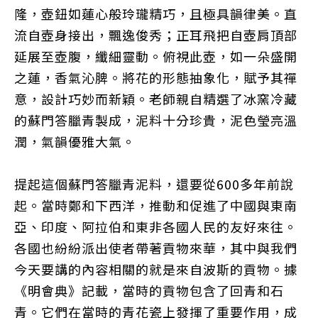
隆，壺鈕如蓮心般玲瓏精巧，且極具韻律美。直
流自壺身接出，飄逸俊秀；正耳飛把自壺肩頂部
延展至壺腹，纖細靈動。俯視此壺，如一朵盛開
之蓮，香氣沁脾。將花的形態抽象化，賦予其禪
意，設計巧妙而新穎。老師親自精選了冰窯冷藏
的蘇門答臘青製成，泥料十分珍貴，泥色瑩亮溫
潤，氣韻優雅大氣。
提起這個蘇門答臘青泥料，還要從600多年前說
起。當時鄭和下西洋，推動和促進了中國與東南
亞、印度、阿拉伯和東非各國人民的友好來往。
各國也紛紛派出使者帶著貢物來華，其中與我們
今天要講的內容相關的就是來自波斯的貢物。據
《明會典》記載，當時的貢物包含了回青和石
青。它們在當時的青花瓷上發揮了重要作用，成