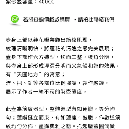
紫砂壺容量：400CC
壺身上部以蓮花瓣裝飾出筋紋肌理，
紋理清晰明快，將蓮花的清逸之態完美展現；
壺身下部作六方造型，切面工整，棱角分明，
與壺身上部形成涇渭分明而又氣韻和諧的效果，
有“天圓地方”的寓意；
流、把、鈕等各部位比例協調，製作嚴謹，
展示了作者一絲不苟的製壺態度。
此壺為筋紋器型，整體造型有如蓮瓣，等分均
勻；蓮瓣挺立而束，有如蓮座。鼓腹，作數道筋
紋均勻分佈，盡顯典雅之態。托起壓蓋圓潤微