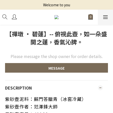
Welcome to you
【禪墩 • 碧蓮】-- 俯視此壺，如一朵盛
開之蓮，香氣沁脾。
Please message the shop owner for order details.
MESSAGE
DESCRIPTION
紫砂壺泥料：蘇門答臘青（冰窖冷藏）
紫砂壺作者：范澤鋒大師