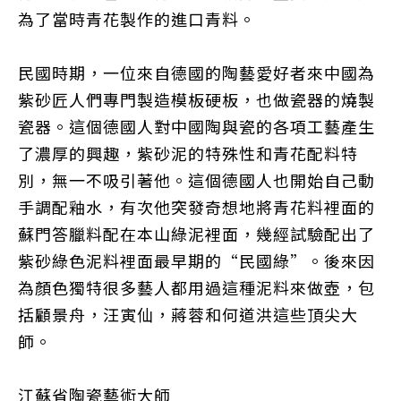
為了當時青花製作的進口青料。
民國時期，一位來自德國的陶藝愛好者來中國為
紫砂匠人們專門製造模板硬板，也做瓷器的燒製
瓷器。這個德國人對中國陶與瓷的各項工藝產生
了濃厚的興趣，紫砂泥的特殊性和青花配料特
別，無一不吸引著他。這個德國人也開始自己動
手調配釉水，有次他突發奇想地將青花料裡面的
蘇門答臘料配在本山綠泥裡面，幾經試驗配出了
紫砂綠色泥料裡面最早期的“民國綠”。後來因
為顏色獨特很多藝人都用過這種泥料來做壺，包
括顧景舟，汪寅仙，蔣蓉和何道洪這些頂尖大
師。
江蘇省陶瓷藝術大師