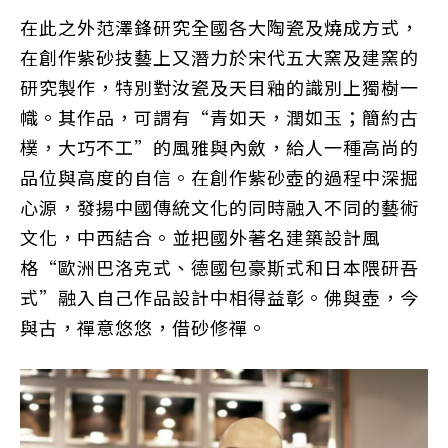
在此之外范澤鋒研究全國各大陶瓷及燒成方式，
在創作紫砂技藝上又潛力於宋代五大窯及建窯的
研究製作，特別對汝瓷及天目釉的識別上獨樹一
幟。其作品，可謂有“青如天，潤如玉；簡約古
樸，大巧不工”的風雅與內斂，給人一種高尚的
品位與高度的自信。在創作紫砂壺的過程中深掘
心源，發揚中國傳統文化的同時融入不同的藝術
文化，中西結合。並把國外著名建築設計風
格“歐洲巴洛克式、德國包豪斯式和日本隈研吾
式”融入自己作品設計中相得益彰。佛與壺，今
與古，禪意悠悠，借砂修禪。