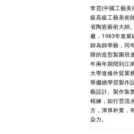
李霓(中國工藝美
級高級工藝美術
省陶瓷藝術大師。
廠，1983年進
師為師學藝，同
辦的造型製圖班進
年兩年期間到江
大學進修外貿業
華繼續學習製作
藝設計、製作紮
精練，如行雲流
方，渾厚朴實，
染力
。