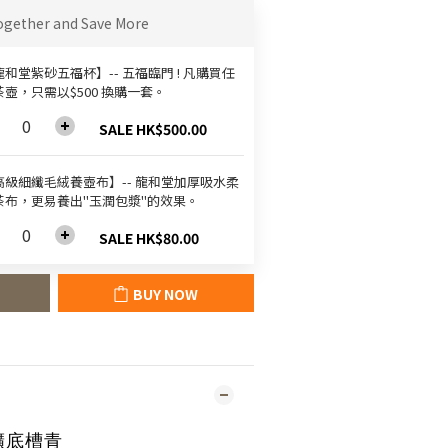
ogether and Save More
和堂紫砂五福杯‬】-- 五福臨門 ! 凡購買任
茶壺，只需以$500 換購一套。
SALE HK$500.00
高級細纖毛絨養壺布】-- 龍和堂加厚吸水柔
茶布，更易養出"玉潤包漿"的效果。
SALE HK$80.00
BUY NOW
礦底槽青