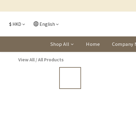
$
HKD
English
Shop All
Home
Company 
View All
/
All Products