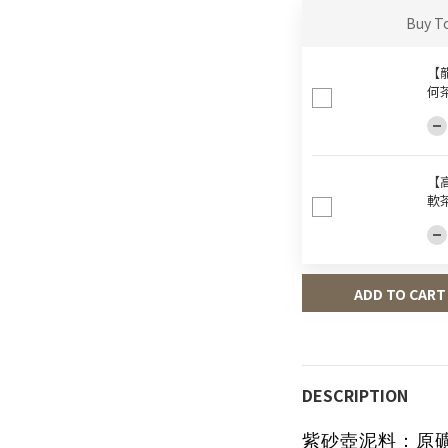
Buy T
【龍
何
【
軟
ADD TO CART
DESCRIPTION
紫砂壺泥料
：
原