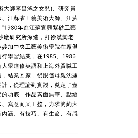
術大師李昌鴻之女兒)、研究員
師、江蘇省工藝美術大師、江蘇
”1980年進江蘇宜興紫砂工藝
紫砂廠研究所深造，拜徐漢棠老
年參加中央工藝美術學院在廠舉
行學習結業，在1985、1986
南大學進修英語和上海外貿職工
務，結業回廠，後跟隨母親沈遽
設計，從理論到實踐，奠定了壺
實的功底。作品素面無華、點綴
水、寫意而又工整，力求簡約大
有內涵、有技巧、有生命、有感