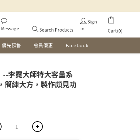
Sign
Message
in
Search Products
Cart(0)
優先預售
會員優惠
Facebook
BUY NOW
】--李霓大師特大容量系
，簡練大方，製作頗見功