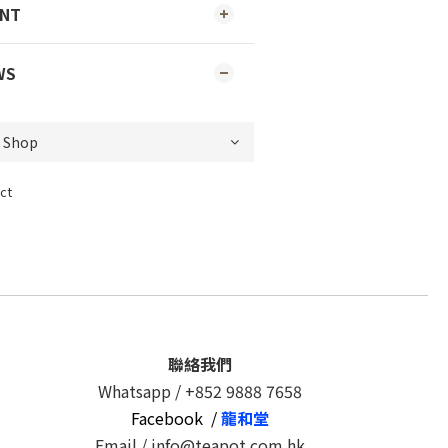
ENT
WS
ct
聯絡我們
Whatsapp /
+852 9888 7658
Facebook /
龍和堂
Email / info@teapot.com.hk