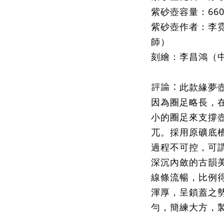
紫砂壺容量
：
660
紫砂壺作者
：
李
師
）
刻繪：李昌鴻（
評論：
此款緣夢
因為圈足略長，
小的圈足來支撐
兀。採用原礦底
過程不可控，可
深沉內斂的古韻
線條流暢，比例
渾厚，呈鎖蓋之
勻，簡練大方，