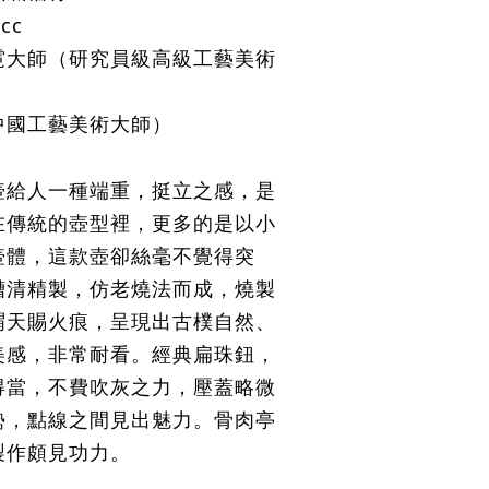
cc
霓大師
（
研究員級高級工藝美術
中國工藝美術大師）
壺給人一種端重，挺立之感，是
在傳統的壺型裡，更多的是以小
壺體，這款壺卻絲毫不覺得突
槽清精製，仿老燒法而成，燒製
謂天賜火痕，呈現出古樸自然、
美感，非常耐看。經典扁珠鈕，
得當，不費吹灰之力，壓蓋略微
勢，點線之間見出魅力。骨肉亭
製作頗見功力。