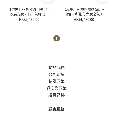
【仿古】-- 整器骨肉亭勻，
【思亭】-- 視整體造型比例
收展有度，有一氣呵成之
恰當，和諧有大度之氣。
暢。
HK$5,480.00
HK$4,780.00
1
關於我們
公司背景
私隱政策
退換貨政策
送貨安排
顧客服務