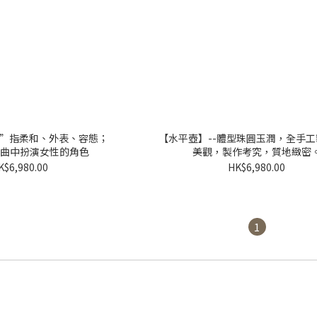
文”指柔和、外表、容態；
【水平壺】--體型珠圓玉潤，全手
曲中扮演女性的角色
美觀，製作考究，質地緻密
K$6,980.00
HK$6,980.00
1