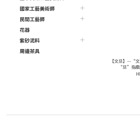
國家工藝美術師
民間工藝師
花器
紫砂泥料
周邊茶具
【文旦】--“
“旦”指戲
H