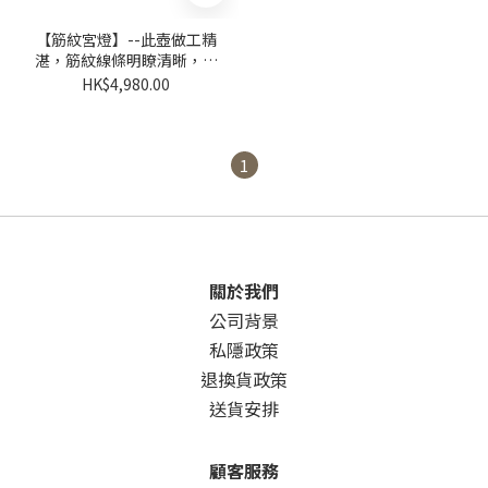
【筋紋宮燈】--此壺做工精
湛，筋紋線條明瞭清晰，壺
型經典！
HK$4,980.00
1
關於我們
公司背景
私隱政策
退換貨政策
送貨安排
顧客服務