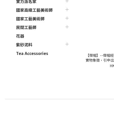
實力派名家
國家高級工藝美術師
國家工藝美術師
民間工藝師
花器
紫砂泥料
Tea Accessories
【僧帽】--僧帽
實物象徵，引申出
HK