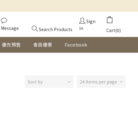
Sign
Message
in
Search Products
Cart(0)
優先預售
會員優惠
Facebook
Sort by
24 Items per page