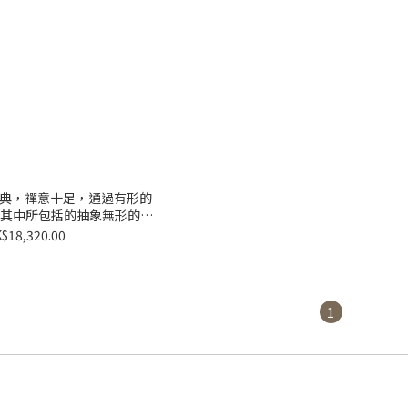
經典，禪意十足，通過有形的
其中所包括的抽象無形的入
禪意境。
$18,320.00
1