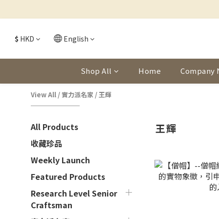
$
HKD
English
Shop All
Home
Company 
View All
/
實力派名家
/
王輝
All Products
王輝
收藏珍品
Weekly Launch
Featured Products
Research Level Senior
Craftsman