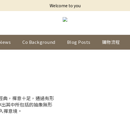
Welcome to you
News
Co Background
Blog Posts
購物流程