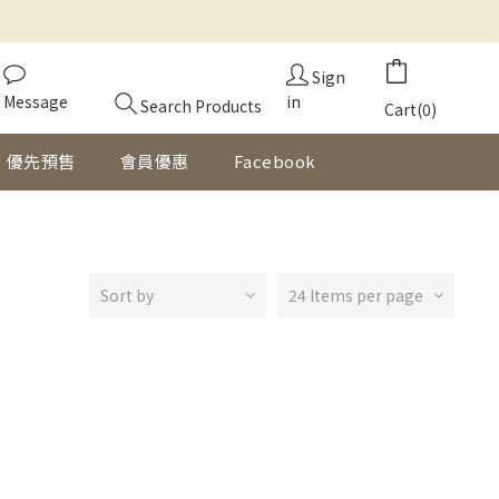
Sign
Message
in
Search Products
Cart(0)
優先預售
會員優惠
Facebook
Sort by
24 Items per page