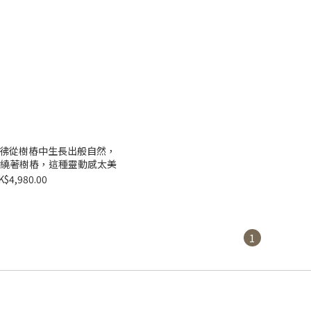
彷彿從樹樁中生長出般自然，
繞著樹樁，這種靈動感太美
K$4,980.00
1