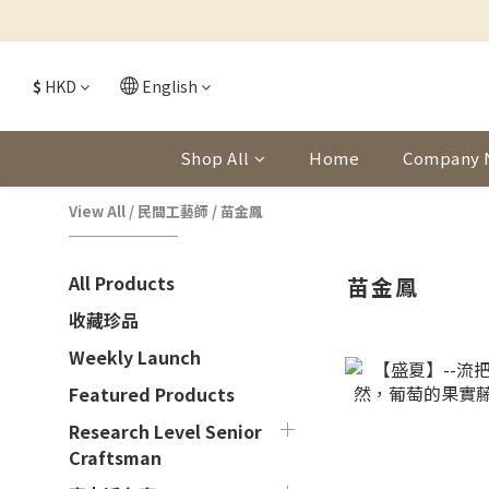
$
HKD
English
Shop All
Home
Company 
View All
/
民間工藝師
/
苗金鳳
All Products
苗金鳳
收藏珍品
Weekly Launch
Featured Products
Research Level Senior
Craftsman