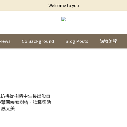
Welcome to you
News
Co Background
Blog Posts
購物流程