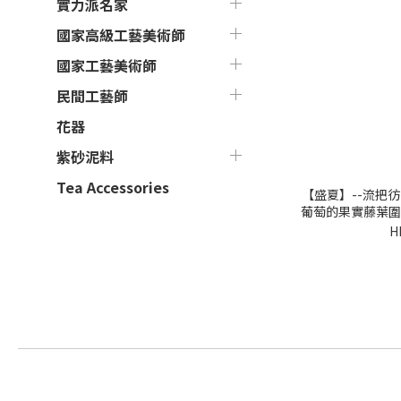
實力派名家
國家高級工藝美術師
國家工藝美術師
民間工藝師
花器
紫砂泥料
Tea Accessories
【盛夏】--流把
葡萄的果實藤葉圍
H