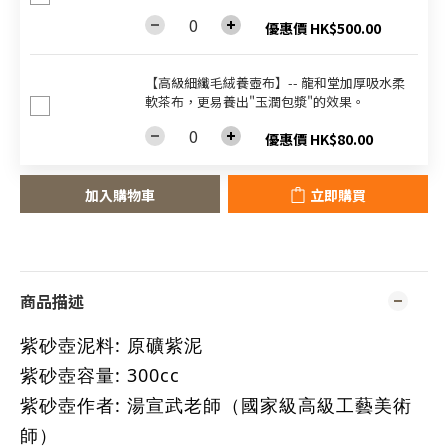
優惠價 HK$500.00
【高級細纖毛絨養壺布】-- 龍和堂加厚吸水柔
軟茶布，更易養出"玉潤包漿"的效果。
優惠價 HK$80.00
加入購物車
立即購買
商品描述
紫砂壺泥料: 原礦紫泥
紫砂壺容量: 300cc
紫砂壺作者: 湯宣武老師（國家級高級工藝美術
師）