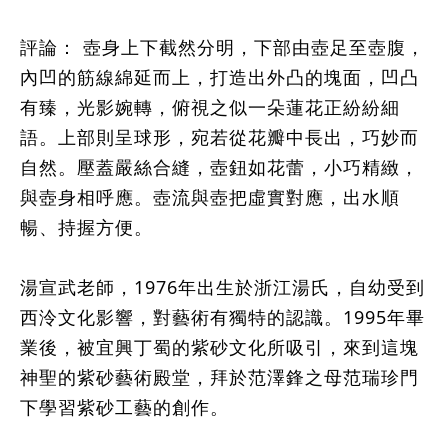
評論： 壺身上下截然分明，下部由壺足至壺腹，
內凹的筋線綿延而上，打造出外凸的塊面，凹凸
有臻，光影婉轉，俯視之似一朵蓮花正紛紛細
語。上部則呈球形，宛若從花瓣中長出，巧妙而
自然。壓蓋嚴絲合縫，壺鈕如花蕾，小巧精緻，
與壺身相呼應。壺流與壺把虛實對應，出水順
暢、持握方便。
湯宣武老師，1976年出生於浙江湯氏，自幼受到
西泠文化影響，對藝術有獨特的認識。1995年畢
業後，被宜興丁蜀的紫砂文化所吸引，來到這塊
神聖的紫砂藝術殿堂，拜於范澤鋒之母范瑞珍門
下學習紫砂工藝的創作。