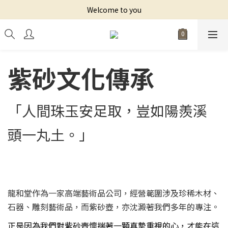
Welcome to you
紫砂文化傳承
「人間珠玉安足取，豈如陽羨溪
頭一丸土。」
龍和堂作為一家高端藝術品公司，經營範圍涉及珍稀木材、
石器、雕刻藝術品，而紫砂壺，亦沈澱著我們多年的專注。
正是因為我們對紫砂壺懷揣著一顆真摯重視的心，才能在這