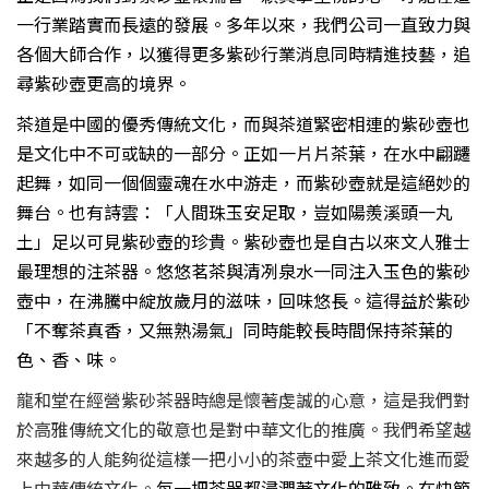
一行業踏實而長遠的發展。多年以來，我們公司一直致力與
各個大師合作，以獲得更多紫砂行業消息同時精進技藝，追
尋紫砂壺更高的境界。
茶道是中國的優秀傳統文化，而與茶道緊密相連的紫砂壺也
是文化中不可或缺的一部分。正如一片片茶葉，在水中翩躚
起舞，如同一個個靈魂在水中游走，而紫砂壺就是這絕妙的
舞台。也有詩雲：「人間珠玉安足取，豈如陽羨溪頭一丸
土」足以可見紫砂壺的珍貴。紫砂壺也是自古以來文人雅士
最理想的注茶器。悠悠茗茶與清冽泉水一同注入玉色的紫砂
壺中，在沸騰中綻放歲月的滋味，回味悠長。這得益於紫砂
「不奪茶真香，又無熟湯氣」同時能較長時間保持茶葉的
色、香、味。
龍和堂
在經營紫砂茶器時總是懷著虔誠的心意，這是我們對
於高雅傳統文化的敬意也是對中華文化的推廣。我們希望越
來越多的人能夠從這樣一把小小的茶壺中愛上茶文化進而愛
上中華傳統文化。
每一把茶器都浸潤著文化的雅致。在快節