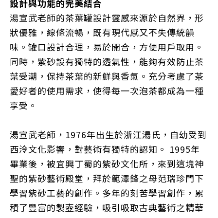
設計與功能的完美結合
湯宣武老師的茶葉罐設計靈感來源於自然界，形
狀優雅，線條流暢，既有現代感又不失傳統韻
味。罐口設計合理，易於開合，方便用戶取用。
同時，
紫砂
設有獨特的
透氣性
，能夠有效防止茶
葉受潮，保持茶葉的新鮮與香氣。充分考慮了茶
愛好者的使用需求，使得每一次泡茶都成為一種
享受。
湯宣武老師，1976年出生於浙江湯氏，自幼受到
西泠文化影響，對藝術有獨特的認知。 1995年
畢業後，被宜興丁蜀的紫砂文化所，來到這塊神
聖的紫砂藝術殿堂，拜於範澤鋒之母范瑞珍門下
學習紫砂工藝的創作。多年的刻苦學習創作，累
積了豐富的製壺經驗，吸引吸取古典藝術之精華