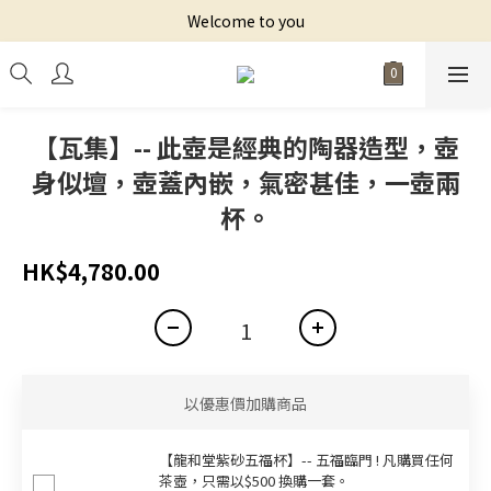
Welcome to you
【瓦集】-- 此壺是經典的陶器造型，壺
身似壇，壺蓋內嵌，氣密甚佳，一壺兩
杯。
HK$4,780.00
以優惠價加購商品
【龍和堂紫砂五福杯‬】-- 五福臨門 ! 凡購買任何
茶壺，只需以$500 換購一套。