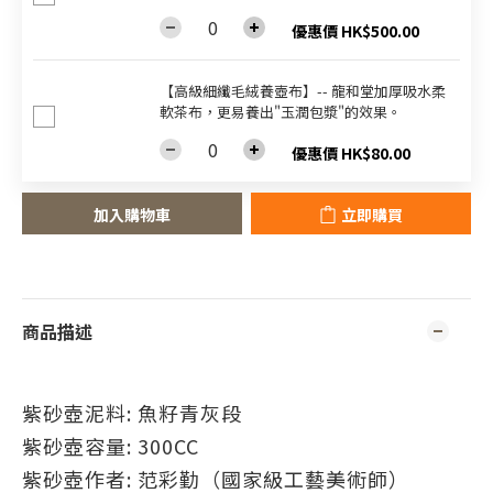
優惠價 HK$500.00
【高級細纖毛絨養壺布】-- 龍和堂加厚吸水柔
軟茶布，更易養出"玉潤包漿"的效果。
優惠價 HK$80.00
加入購物車
立即購買
商品描述
紫砂壺泥料: 魚籽青灰段
紫砂壺容量: 300CC
紫砂壺作者: 范彩勤（國家級工藝美術師）