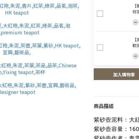
【龍
何
【
軟
加入購物車
商品描述
紫砂壺泥料
：
大
紫砂壺
容量：160 
紫砂壺作者
：青