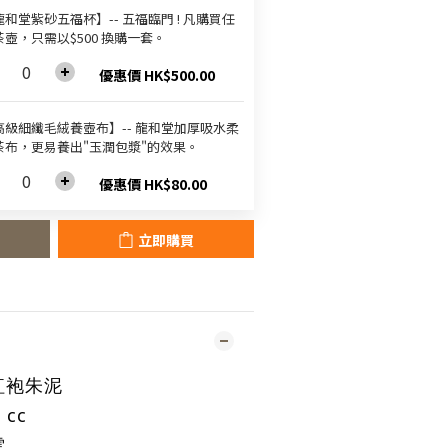
和堂紫砂五福杯‬】-- 五福臨門 ! 凡購買任
茶壺，只需以$500 換購一套。
優惠價 HK$500.00
高級細纖毛絨養壺布】-- 龍和堂加厚吸水柔
茶布，更易養出"玉潤包漿"的效果。
優惠價 HK$80.00
立即購買
紅袍朱泥
cc 
雲