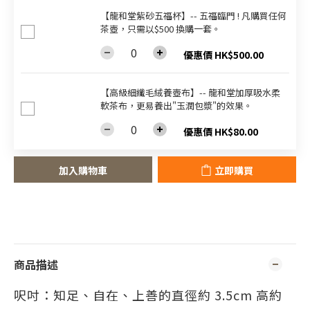
【龍和堂紫砂五福杯‬】-- 五福臨門 ! 凡購買任何
茶壺，只需以$500 換購一套。
優惠價 HK$500.00
【高級細纖毛絨養壺布】-- 龍和堂加厚吸水柔
軟茶布，更易養出"玉潤包漿"的效果。
優惠價 HK$80.00
加入購物車
立即購買
商品描述
呎吋：知足
、
自在
、
上善的
直徑約 3.5cm 高約