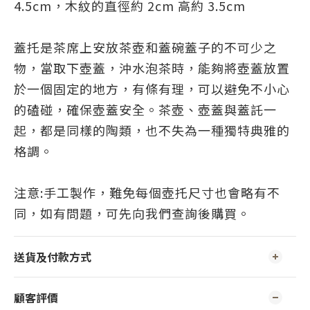
4.5cm，
木紋
的
直徑約 2cm 高約 3.5cm
蓋托是茶席上
安放茶壺和蓋碗蓋子的
不可少之
物，當取下壺蓋，沖水泡茶時，能夠將壺蓋放置
於一個固定的地方，有條有理，可以避免不小心
的磕碰，確保壺蓋安全。茶壺、壺蓋與蓋託一
起，都是同樣的陶類，也不失為一種獨特典雅的
格調。
注意:手工製作，難免每個壺托尺寸也會略有不
同，如有問題，可先向我們查詢後購買。
送貨及付款方式
顧客評價