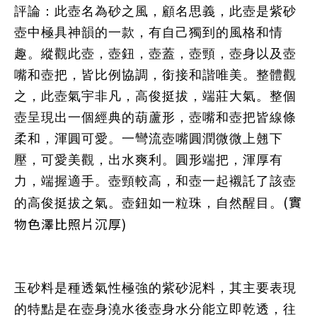
評論：
此壺名為砂之風，顧名思義，此壺是紫砂
壺中極具神韻的一款，有自己獨到的風格和情
趣。縱觀此壺，壺鈕，壺蓋，壺頸，壺身以及壺
嘴和壺把，皆比例協調，銜接和諧唯美。整體觀
之，此壺氣宇非凡，高俊挺拔，端莊大氣。整個
壺呈現出一個經典的葫蘆形，壺嘴和壺把皆線條
柔和，渾圓可愛。一彎流壺嘴圓潤微微上翹下
壓，可愛美觀，出水爽利。圓形端把，渾厚有
力，端握適手。壺頸較高，和壺一起襯託了該壺
(實
的高俊挺拔之氣。壺鈕如一粒珠，自然醒目。
物色澤比照片沉厚)
玉砂料是種透氣性極強的紫砂泥料，其主要表現
的特點是在壺身澆水後壺身水分能立即乾透，往