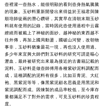
壺裡灌一壺熱水，能很明顯的看到壺身熱氣騰騰
的現象。玉砂料重新開發出來得益於王福君與陳
順培師徒兩的潛心鑽研，其實早在清朝末期玉砂
料就有使用的記錄，當時因此壺使用過程中云霧
繚繞而被戴上了神秘的面紗。越神秘的東西越不
往外傳，再加上國局動盪，國破山河變，改朝物
事非，玉砂料猶豫曇花一現，再也沒人使用過。
多少年來宜興大師們對玉砂料的研究可謂是嘔心
瀝血，最終被研究出來最為接近的古書籍記載的
泥料。玉砂料是做壺師傅用各種紫砂泥料調配而
成，這種調配的泥料有很多，比如豆青泥、大紅
袍、黑紫泥等等，像黑紫泥顧名思義是用黑泥和
紫泥調配而成。因煉製的成品率較低，至今庫存
量都滿足不了對外的需求，可見玉砂料的珍貴程
度。