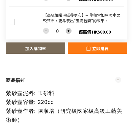
【高級細纖毛絨養壺布】-- 龍和堂加厚吸水柔
軟茶布，更易養出"玉潤包漿"的效果。
優惠價 HK$80.00
加入購物車
立即購買
商品描述
紫砂壺泥料: 玉砂料
紫砂壺容量: 220cc
紫砂壺作者: 陳順培
（研究級國家級高級工藝美
術師）