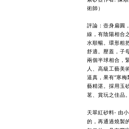
術師）
評論：壺身扁圓
線，有陰陽相合
水順暢。環形粗
舒適。壓蓋，子
兩個半球相合，
人、高級工藝美
逼真，果有“寒梅
藝精湛。採用玉
茗、賞玩之佳品
天翠紅砂料- 由
的，再通過燒製