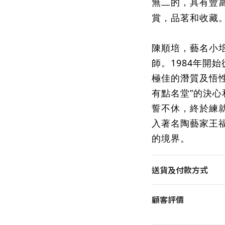
無二的，具有豐
賞，品茗和收藏
陳順培，藝名小
師
。1984年開
極佳的潛質及悟
有點名堂”的決
誓不休，終於練
入著名陶藝家王
的境界。
送貨及付款方式
顧客評價