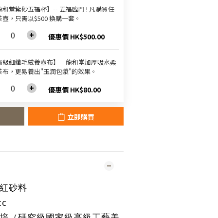
和堂紫砂五福杯‬】-- 五福臨門 ! 凡購買任
茶壺，只需以$500 換購一套。
優惠價 HK$500.00
高級細纖毛絨養壺布】-- 龍和堂加厚吸水柔
茶布，更易養出"玉潤包漿"的效果。
優惠價 HK$80.00
立即購買
翠紅砂料
cc
順培
（研究級國家級高級工藝美