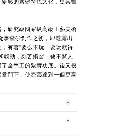
富多彩的紫砂特色文化，更具觀
。
培，
研究級國家級高級工藝美術
始從事紫砂創作之初，即透露出
性，有著“要么不玩，要玩就得
心和韌勁，刻苦鑽習，藝不驚人
就了全手工的紮實功底。後又投
福君門下，使壺藝達到一個更高