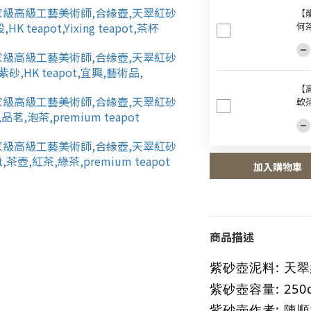
【龍
何
【
軟
加入購物車
商品描述
紫砂壺泥料: 天
紫砂壺容量: 250
紫砂壺作者: 陳