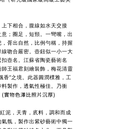
，上下相合，腹線如水天交接
之意；圈足，短頸。一彎嘴，出
把，胥出自然，比例勻稱，持握
母線吻合嚴密。壺鈕似一小一大
緊扣壺名。江蘇省陶瓷藝術名
術師王福君刻繪裝飾，梅花清靈
飄香”之境。此器圓潤樸雅，工
砂料製作，透氣性極佳。乃衝
(實物色澤比照片沉厚)
。
小紅泥，天青，㡳料，調和而成
的氣氛，製作出紫砂藝術中獨一