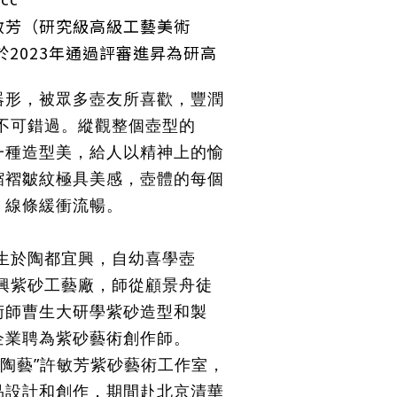
敏芳（研究級高級工藝美術
於2023年通過評審進昇為
研高
器形，被眾多壺友所喜歡，豐潤
，不可錯過。縱觀整個壺型的
一種造型美，給人以精神上的愉
縮褶皺紋極具美感，壺體的每個
，線條緩衝流暢。
年生於陶都宜興，自幼喜學壺
宜興紫砂工藝廠，師從顧景舟徒
術師曹生大研學紫砂造型和製
企業聘為紫砂藝術創作師。
敏芳陶藝”許敏芳紫砂藝術工作室，
品設計和創作，期間赴北京清華