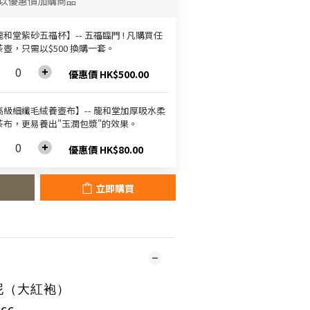
以優惠價加購商品
和堂紫砂五福杯‬】-- 五福臨門 ! 凡購買任
茶壺，只需以$500 換購一套。
優惠價 HK$500.00
高級細纖毛絨養壺布】-- 龍和堂加厚吸水柔
茶布，更易養出"玉潤包漿"的效果。
優惠價 HK$80.00
立即購買
泥（大紅袍）
cc