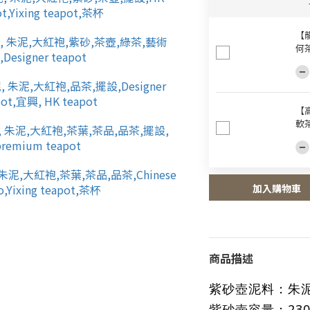
【龍
何
【
軟
加入購物車
商品描述
紫砂壺泥料
：
朱
紫砂壺容量
：
23
0