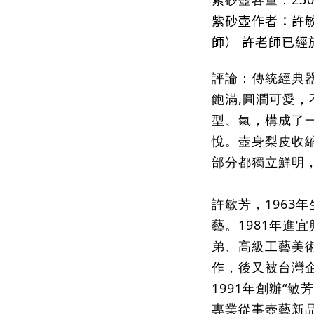
紫砂壺作者：許
師）
許
老師已經
評論：傳統經典
飽滿,圓潤可愛
型、氣，構成了
悅。壺身梨皮收
部分都獨立鮮明
許敏芳，1963
藝。1981年進
弟、高級工藝美
作，後又被台灣
1991年創辦“
專業從事壺藝新