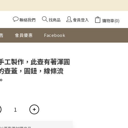
聯絡我們
找商品
會員登入
購物車(0)
售
會員優惠
Facebook
立即購買
手工製作，此壺有著渾圓
的壺蓋，圓鈕，線條流
。