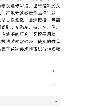
術學院進修深造。也許是出於女
故，許敏芳紫砂壺作品構思嚴
造型古樸雅緻、圓潤挺括、氣韻
而獨到，充滿精、氣、神、韻。
料有較深的研究，又擅長用線
等技法裝飾紫砂壺，使她的作品
品曾在多家傳媒和電視台作過報