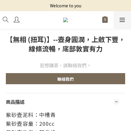
Welcome to you
【無相 (扭耳)】--壺身圓潤，上斂下豐，
線條流暢，底部敦實有力
若想購買，請聯絡我們。
聯絡我們
商品描述
紫砂壺泥料：中槽青
紫砂壺容量
：
200cc