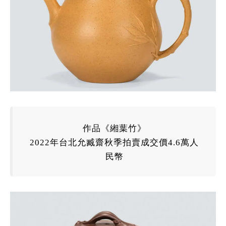
作品《緗葉竹》
2022
年
台北允臧齋秋季拍賣成交價4.6萬人
民幣