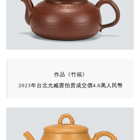
作品《
竹福
》
2023
年
台北允臧齋拍賣成交價4.6萬人民幣