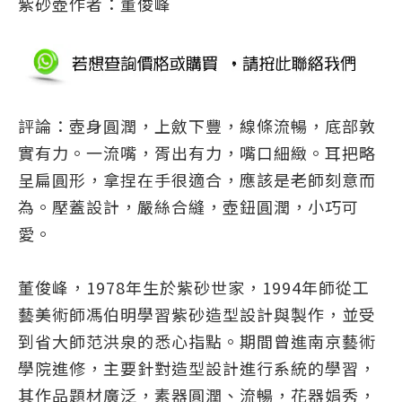
紫砂壺作者
：董俊峰
評論：壺身圓潤，上斂下豐，線條流暢，底部敦
實有力。一流嘴，胥出有力，嘴口細緻。耳把略
呈扁圓形，拿捏在手很適合，應該是老師刻意而
為。壓蓋設計，嚴絲合縫，壺鈕圓潤，小巧可
愛。
董俊峰，1978年生於紫砂世家，1994年師從工
藝美術師馮伯明學習紫砂造型設計與製作，並受
到省大師范洪泉的悉心指點。期間曾進南京藝術
學院進修，主要針對造型設計進行系統的學習，
其作品題材廣泛，素器圓潤、流暢，花器娟秀，