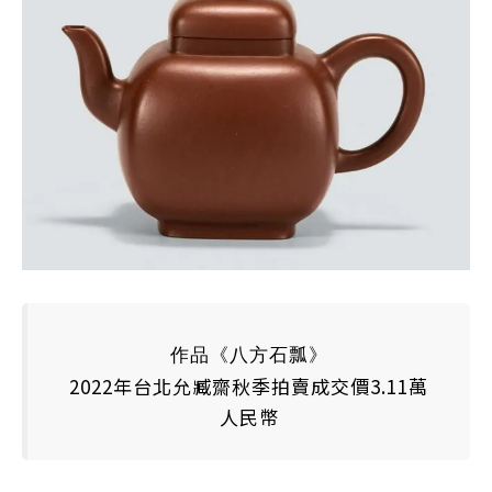
作品《八方石瓢》
2022
年
台北允臧齋秋季拍賣成交價3.11萬
人民幣