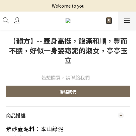
Welcome to you
【韻方】-- 壺身高挺，飽滿和順，豐而
不腴，好似一身姿窈窕的淑女，亭亭玉
立
若想購買，請聯絡我們。
聯絡我們
商品描述
紫砂壺泥料：本山綠泥