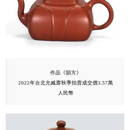
作品《韻方》
2022
年
台北允臧齋秋季拍賣成交價3.57萬
人民幣