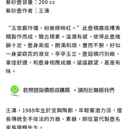
紫砂壺容量：200 cc
紫砂壺作者：王濤
“玉雪竅玲瓏，紛披綠映紅。”此壺精選底槽青
精製作而成，簡古樸素。溫潤有感，使得此壺雅
韻十足。壺身高挺，飽滿和順，豐而不腴，好似
一身姿窈窕的淑女，亭亭玉立。壺鈕精巧別緻，
拿捏舒適，和壺身相應成趣。遠遠觀望，甚是有
味。
王濤，1989年生於宜興陶都，年輕輩潛力派，擅
長傳統全手技法的方器、素器，師從當代製壺名
家馬璟輝先生。