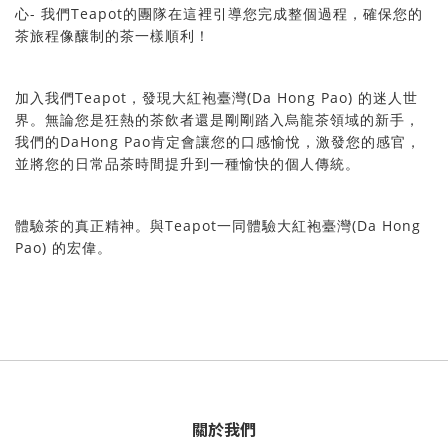
-
Teapot
心
們
團隊在這裡引導您完成整個過程，確保您的
我
的
茶旅程像釀制的茶一樣順利！
Teapot
(Da Hong Pao)
們
發現大紅袍
加入我
，
臺灣
的迷人世
論您是狂熱的茶飲者還是剛剛踏入烏龍茶領域的新手，
界。無
DaHong Pao
我們的
讓您的口感愉悅，激發您的感官，
肯定會
並將您的日常品茶時間提升到一種愉快的個人傳統。
Teapot
(Da Hong
驗茶的真正精神。與
驗大紅袍
體
一同體
臺灣
Pao)
偉
的宏
。
關於我們