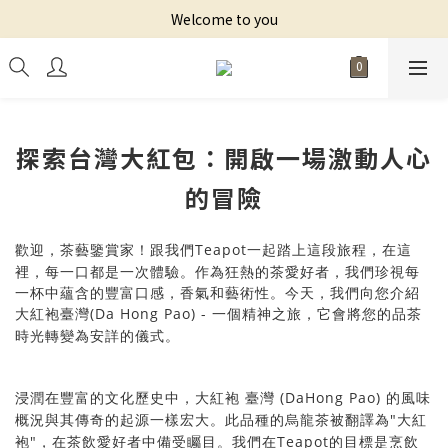
Welcome to you
探索台灣大紅包：開啟一場激動人心
的冒險
Teapot
歡迎，茶藝鑒賞家！跟我們
這段旅程，在這
一起踏上
裡，每一口都是一次體驗。作為狂熱的茶愛好者，我們珍視每
一杯中蘊含的豐富口感，香氣和藝術性。今天，我們向您介紹
(Da Hong Pao) -
大紅袍臺灣
一個精神之旅，它會將您的品茶
時光轉變為安詳的儀式。
(DaHong Pao)
潤在豐富的文化歷史中，大紅袍
風味
浸
臺灣
的
"
概況與其傳奇的起源一樣宏大。此品種的烏龍茶被翻譯為
紅
大
"
Teapot
袍
飲愛好者中備受矚目。我們在
標是烹飲
，在茶
的目