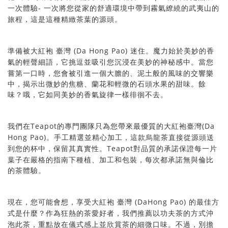
-
一次
驗
環境中帶到霧氣繚繞的武夷山的
體
一次將您從家的舒適
旅程，這是這種精緻茶葉的源頭。
(Da Hong Pao)
備被大紅袍
準
臺灣
迷住。魔力始於美妙的香
輕聲細語，它挑逗並吸引您沉浸在美妙的神秘感中。當您
氣的
嘗第一口時，您會被引進一個大膽的、泥土般的風味的交響樂
中，揭示出微妙的焦糖、蘭花和輕微的石頭水果的甜味。餘
味？哦，它如同美妙的香氣旋律一樣徘徊不去。
Teapot
(Da
們在
專門團隊只為您帶來最優質的大紅袍
我
的
臺灣
Hong Pao)
選並精心加工，這款烏龍茶直接從源頭送
。手工精
Teapot
到您的杯中，保留
實性。
對品質的承諾保證每一片
其真
葉子在嚴格的指南下種植、加工和包裝，每次都承諾無與倫比
的茶體驗。
(DaHong Pao)
現在，您可能會想，享受大紅袍
臺灣
的最佳方
為狂熱的茶愛好者，我們推薦以功夫茶的方式沖
式是什麼？作
泡此茶，重點放在儀式感上並欣賞茶的細微口味。不過，別擔