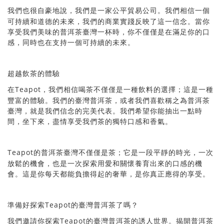
們也很自豪地說，我們是一家公平貿易公司。我們相信一個
我
可持續和道德的未來，我們的商業實踐反映了這一信念。當你
享受我們美味的普洱茶臺灣一杯時，你不僅僅是在滿足你的口
感，同時也在支持一個可持續的未來。
飲茶的體驗
超越
Teapot
們相信喝茶不僅僅是一種飲料的選擇；這是一種
在
，我
豐富的體驗。我們的臺灣普洱茶，或者我們喜歡稱之為普洱茶
臺灣，就是我們信念的完美代表。我們希望你能抽出一點時
間，坐下來，盡情享受我們茶的獨特口感和香氣。
Teapot
僅僅是茶；它是一段平靜的時光，一次
的普洱茶臺灣不
放鬆的機會，也是一次探索用愛和關懷養育出來的口感的機
會。這是你每天都能負擔得起的奢華，是你真正應得的享受。
Teapot
備好探索
嗎？
準
的臺灣普洱茶了
Teapot
們邀請你探索
誘人世界。揭開普洱茶
我
的臺灣普洱茶的