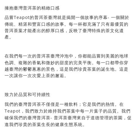
擁抱臺灣普洱茶的精緻口感
Teapot
-
嘗
品
的普洱茶臺灣就是揭開一個故事的序幕
一個關於
傳統、精湛和豐富口感的故事。每一杯都充滿了只有最優質的
普洱茶葉才能產出的醇厚口感，反映了臺灣特殊的茶文化遺
產。
們每一次的普洱茶臺灣沖泡中，你都能品嘗到美麗的地球
在我
色調、複雜的香氣和微妙的甜度的完美平衡。每一口都帶你穿
越臺灣的鬱鬱蔥蔥的景色，這是我們珍貴茶葉的誕生地。這是
一次讓你一次次愛上茶的邂逅。
品質和可持續性
致力於
們的臺灣普洱茶不僅僅是一種飲料；它是我們的熱情。在
我
Teapot
們致力於維持我們茶葉中每一片葉子的品質。我們
，我
-
確保我們的臺灣普洱茶
普洱茶臺灣來自于道德管理的茶園，促
進我們珍貴的茶葉生長的健康生態系統。