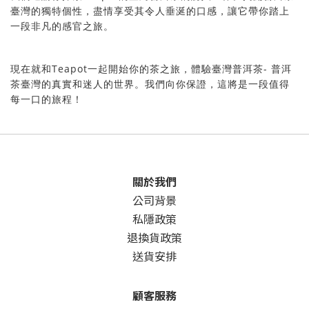
臺灣的獨特
讓它帶你踏上
個性，盡情享受其令人垂涎的口感，
一段非凡的感官之旅。
Teapot
-
現在就和
驗臺灣普洱茶
一起開始你的茶之旅，體
普洱
實和迷人的世界。我們向你保證，這將是一段值得
茶臺灣的真
每
一口的旅程！
關於我們
公司背景
私隱政策
退換貨政策
送貨安排
顧客服務