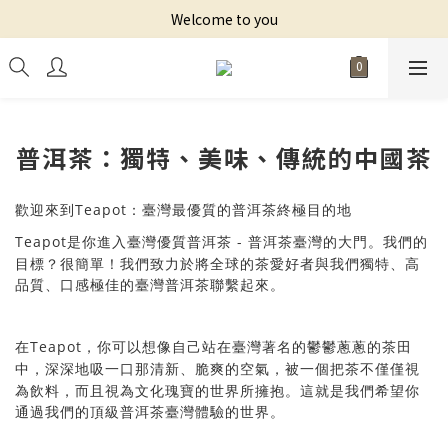
Welcome to you
普洱茶：獨特、美味、傳統的中國茶
Teapot
歡迎來到
優質的普洱茶終極目的地
：臺灣最
Teapot
-
進入臺灣優質普洱茶
門。我們的
是你
普洱茶臺灣的大
目標？很簡單！我們致力於將全球的茶愛好者與我們獨特、高
品質、口感極佳的臺灣普洱茶聯繫起來。
Teapot
在
，你可以想像自己站在臺灣著名的鬱鬱蔥蔥的茶田
僅僅視
中，深深地吸一口那清新、脆爽的空氣，被一個把茶不
為飲料，而且視為文化瑰寶的世界所擁抱。這就是我們希望你
通過我們的頂級普洱茶臺灣體驗的世界。