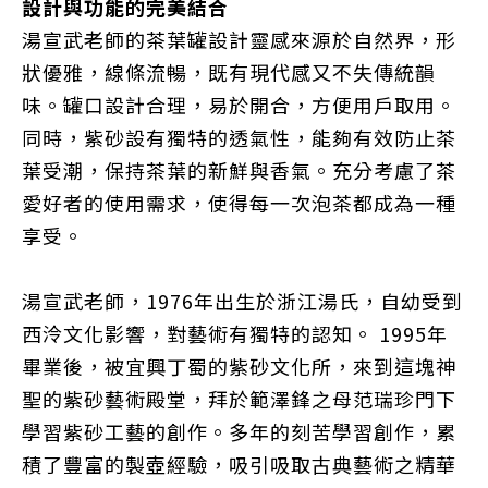
設計與功能的完美結合
湯宣武老師的茶葉罐設計靈感來源於自然界，形
狀優雅，線條流暢，既有現代感又不失傳統韻
味。罐口設計合理，易於開合，方便用戶取用。
同時，
紫砂
設有獨特的
透氣性
，能夠有效防止茶
葉受潮，保持茶葉的新鮮與香氣。充分考慮了茶
愛好者的使用需求，使得每一次泡茶都成為一種
享受。
湯宣武老師，1976年出生於浙江湯氏，自幼受到
西泠文化影響，對藝術有獨特的認知。 1995年
畢業後，被宜興丁蜀的紫砂文化所，來到這塊神
聖的紫砂藝術殿堂，拜於範澤鋒之母范瑞珍門下
學習紫砂工藝的創作。多年的刻苦學習創作，累
積了豐富的製壺經驗，吸引吸取古典藝術之精華