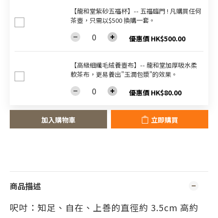
【龍和堂紫砂五福杯‬】-- 五福臨門 ! 凡購買任何
茶壺，只需以$500 換購一套。
優惠價 HK$500.00
【高級細纖毛絨養壺布】-- 龍和堂加厚吸水柔
軟茶布，更易養出"玉潤包漿"的效果。
優惠價 HK$80.00
加入購物車
立即購買
商品描述
呎吋：知足
、
自在
、
上善的
直徑約 3.5cm 高約