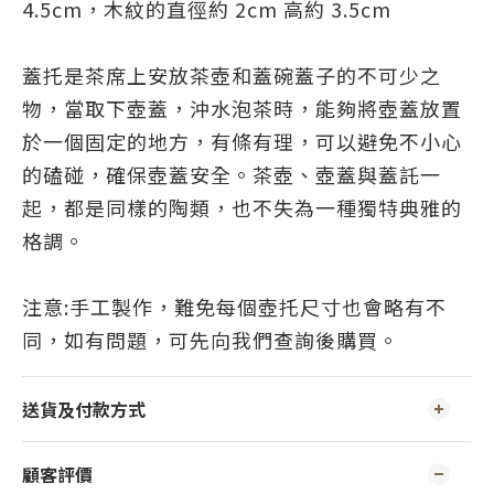
4.5cm，
木紋
的
直徑約 2cm 高約 3.5cm
蓋托是茶席上
安放茶壺和蓋碗蓋子的
不可少之
物，當取下壺蓋，沖水泡茶時，能夠將壺蓋放置
於一個固定的地方，有條有理，可以避免不小心
的磕碰，確保壺蓋安全。茶壺、壺蓋與蓋託一
起，都是同樣的陶類，也不失為一種獨特典雅的
格調。
注意:手工製作，難免每個壺托尺寸也會略有不
同，如有問題，可先向我們查詢後購買。
送貨及付款方式
顧客評價