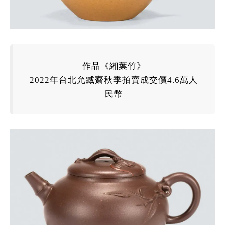
作品《緗葉竹》
2022
年
台北允臧齋秋季拍賣成交價4.6萬人
民幣