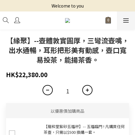
Welcome to you
【緣聚】--壺體敦實圓厚，三彎流壺嘴，
出水通暢，耳形把形美有動感，壺口寬
易投茶，能揚茶香。
HK$22,380.00
以優惠價加購商品
【龍和堂紫砂五福杯‬】-- 五福臨門 ! 凡購買任何
茶壺，只需以$500 換購一套。