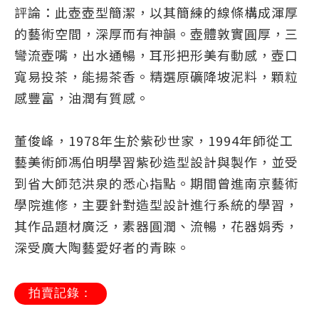
評論：此壺壺型簡潔，以其簡練的線條構成渾厚
的藝術空間，深厚而有神韻。壺體敦實圓厚，三
彎流壺嘴，出水通暢，耳形把形美有動感，壺口
寬易投茶，能揚茶香。精選原礦降坡泥料，顆粒
感豐富，油潤有質感。
董俊峰，1978年生於紫砂世家，1994年師從工
藝美術師馮伯明學習紫砂造型設計與製作，並受
到省大師范洪泉的悉心指點。期間曾進南京藝術
學院進修，主要針對造型設計進行系統的學習，
其作品題材廣泛，素器圓潤、流暢，花器娟秀，
深受廣大陶藝愛好者的青睞。
拍賣記錄：