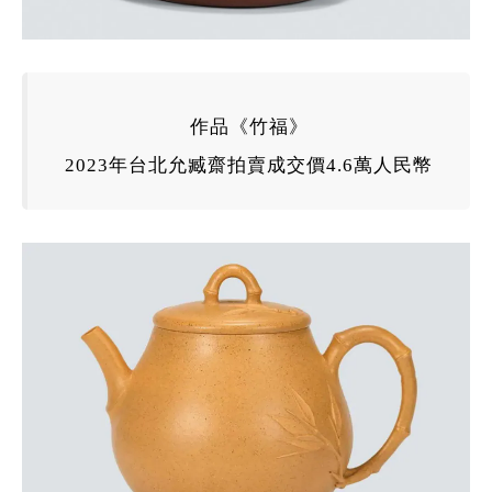
作品《
竹福
》
2023
年
台北允臧齋拍賣成交價4.6萬人民幣