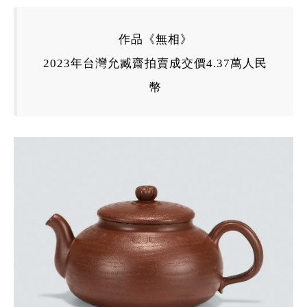
作品《無相》
2023年台灣
允臧齋
拍賣成交價4.37萬人民
幣