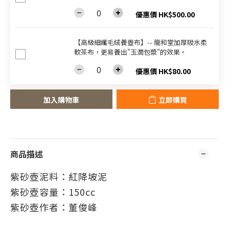
優惠價 HK$500.00
【高級細纖毛絨養壺布】-- 龍和堂加厚吸水柔
軟茶布，更易養出"玉潤包漿"的效果。
優惠價 HK$80.00
加入購物車
立即購買
商品描述
紫砂壺泥料：紅降坡泥
紫砂壺容量
：150
cc
紫砂壺作者
：董俊峰