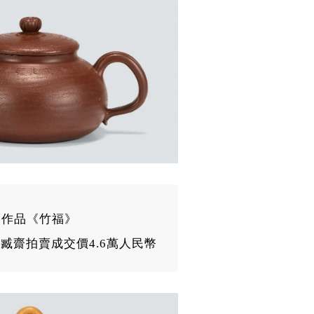
作品《
竹福
》
臧齋拍賣成交價4.6萬人民幣