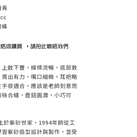
槽青
cc
俊峰
，上斂下豐，線條流暢，底部敦
，胥出有力，嘴口細緻。耳把略
在手很適合，應該是老師刻意而
嚴絲合縫，壺鈕圓潤，小巧可
年生於紫砂世家，1994年師從工
學習紫砂造型設計與製作，並受