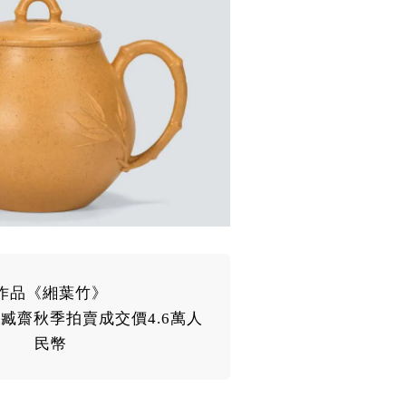
作品《緗葉竹》
臧齋秋季拍賣成交價4.6萬人
民幣