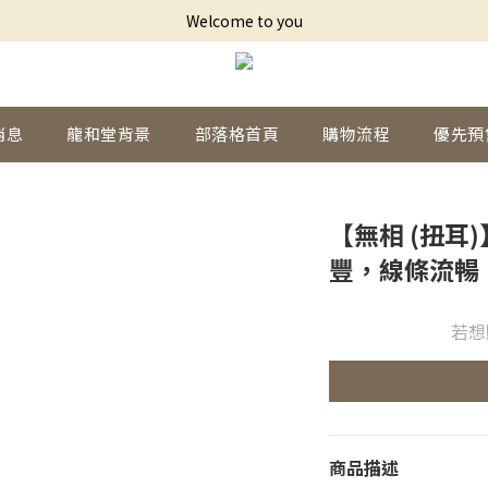
Welcome to you
消息
龍和堂背景
部落格首頁
購物流程
優先預
【無相 (扭耳
豐，線條流暢
若想
商品描述