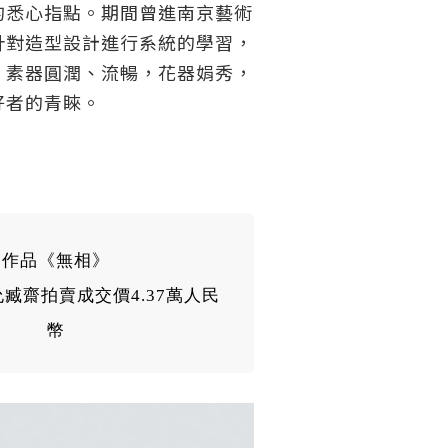
的悉心指點。期間曾進南京藝術
針對造型設計進行系統的學習，
，素器圓潤、流暢，花器娟秀，
好者的青睞。
作品《無相》
允臧齋
拍賣成交價4.37萬人民
幣