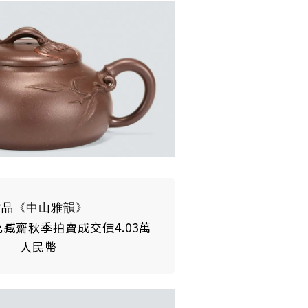
作品《中山雅韻》
允臧齋秋季拍賣成交價4.03萬
人民幣