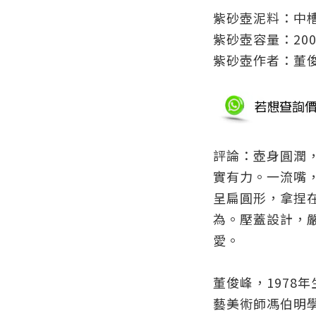
紫砂壺泥料：中
紫砂壺容量
：
200
紫砂壺作者
：董
評論：壺身圓潤
實有力。一流嘴
呈扁圓形，拿捏
為。壓蓋設計，
愛。
董俊峰，1978
藝美術師馮伯明