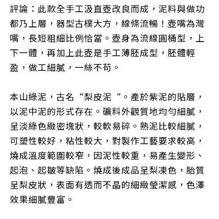
評論：
此款全手工
汲直
壺改良而成，泥料與做功
都乃上層，器型古樸大方，線條流暢！壺嘴為灣
嘴，長短粗細比例恰當。壺身為流線圓桶型，上
下一體，再
加上此壺是手工薄胚成型，胚體輕
盈，做工細膩，一絲不苟。
本山綠泥，古名“梨皮泥“。產於紫泥的貼層，
以泥中泥的形式存在。礦料外觀質地均勻細膩，
呈淡綠色緻密塊狀，較軟易碎。熟泥比較細膩，
可塑性較好，粘性較大，對製作工藝要求較高，
燒成溫度範圍較窄，因泥性較重，易產生變形、
起泡、起皺等缺陷。燒成後成品呈梨凍色，胎質
呈梨皮狀，表面有透而不晶的細緻瑩潔感，色澤
效果細膩豐富。