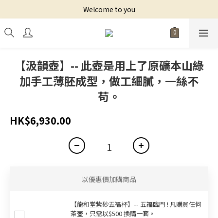
Welcome to you
【汲韻壺】-- 此壺是用上了原礦本山綠
加手工薄胚成型，做工細膩，一絲不
苟。
HK$6,930.00
以優惠價加購商品
【龍和堂紫砂五福杯‬】-- 五福臨門 ! 凡購買任何
茶壺，只需以$500 換購一套。