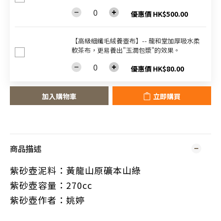
優惠價 HK$500.00
【高級細纖毛絨養壺布】-- 龍和堂加厚吸水柔
軟茶布，更易養出"玉潤包漿"的效果。
優惠價 HK$80.00
加入購物車
立即購買
商品描述
紫砂壺泥料：黃龍山原礦本山綠
紫砂壺容量：270cc
紫砂壺作者：姚婷