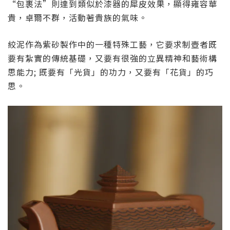
“包裹法”則達到類似於漆器的犀皮效果，顯得雍容華
貴，卓爾不群，活動著貴族的氣味。
絞泥作為紫砂製作中的一種特殊工藝，它要求制壺者既
要有紮實的傳統基礎，又要有很強的立異精神和藝術構
思能力; 既要有「光貨」的功力，又要有「花貨」的巧
思。