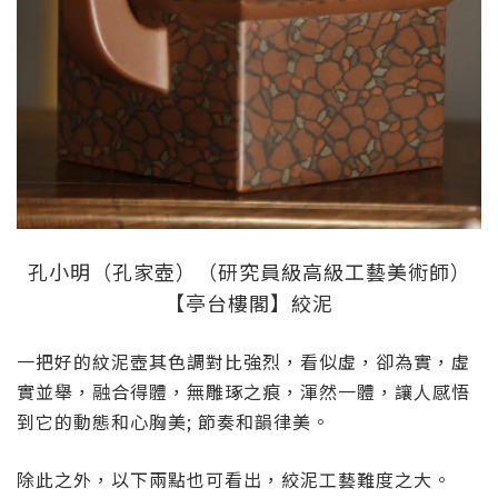
孔小明（孔家壺）（研究員級高級工藝美術師）
【亭台樓閣】絞泥
一把好的紋泥壺其色調對比強烈，看似虛，卻為實，虛
實並舉，融合得體，無雕琢之痕，渾然一體，讓人感悟
到它的動態和心胸美; 節奏和韻律美。
除此之外，以下兩點也可看出，絞泥工藝難度之大。