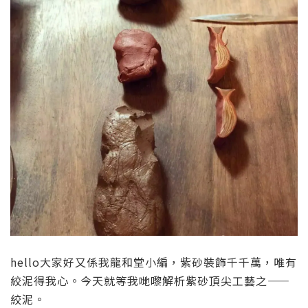
hello大家好又係我龍和堂小編
，
紫砂裝飾千千萬，唯有
絞泥得我心。今天就等我哋嚟
解析紫砂頂尖工藝之——
絞泥。