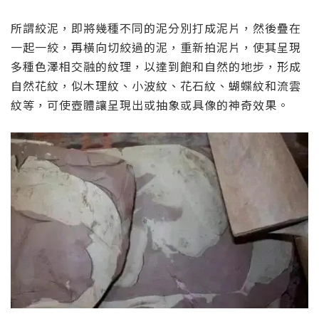
所謂絞泥，即將幾種不同的泥分別打成泥片，然後疊在
一起一絞，再橫向切絞過的泥，重新拍泥片，使其呈現
多種色澤相交融的紋理，以達到飽和自然的地步，形成
自然花紋，似木理紋、小波紋、花石紋、蝴蝶紋和流雲
紋等，可使壺體讓呈現出或抽象或具像的神奇效果。