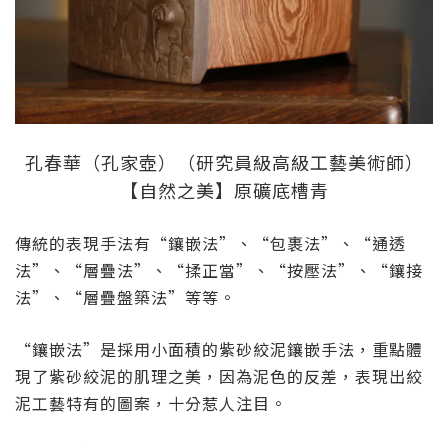
孔春華（孔家壺）（研究員級高級工藝美術師）
【自然之美】原礦底槽青
傳統的表現手法有“鑲嵌法”、“包裹法”、“通透
法”、“層疊法”、“揉正當”、“按壓法”、“鑲接
法”、“層疊盤築法”等等。
“鑲嵌法”是採用小面積的紫砂絞泥鑲嵌手法，重點體
現了紫砂絞泥的肌理之美，因為泥色的反差，表現出絞
泥工藝特有的圖案，十分惹人注目。