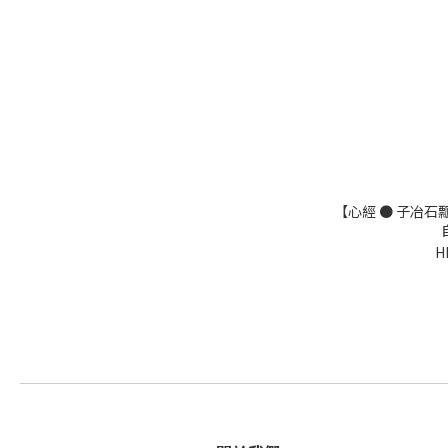
【心經 ● 子冶石
H