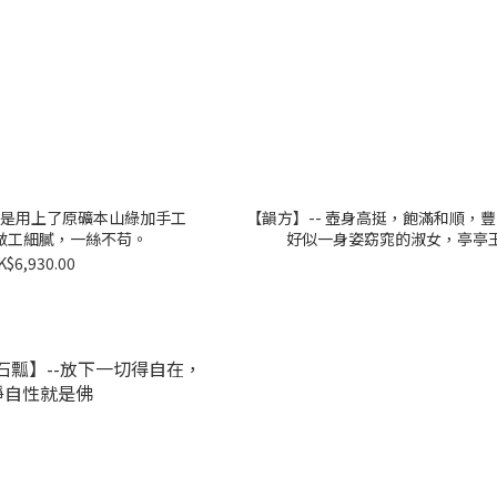
此壺是用上了原礦本山綠加手工
【韻方】-- 壺身高挺，飽滿和順，
做工細膩，一絲不苟。
好似一身姿窈窕的淑女，亭亭
K$6,930.00