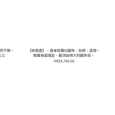
豐而不腴，
【疾風壺】-- 壺身鼓腹似圓珠，削肩，直頸，
玉立
壓蓋板面隆起，蓋頂設碩大的圓珠鈕。
HK$4,780.00