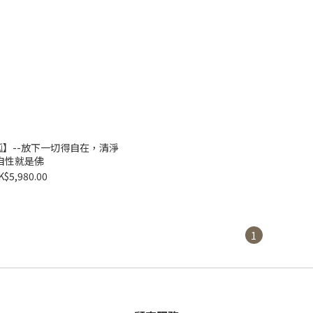
瓢】--放下一切得自在，清淨
自性就是佛
K$5,980.00
1