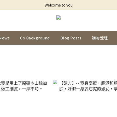
Welcome to you
News
Co Background
Blog Posts
購物流程