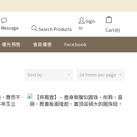
Sign
Message
in
Search Products
Cart(0)
優先預售
會員優惠
Facebook
Sort by
24 Items per page