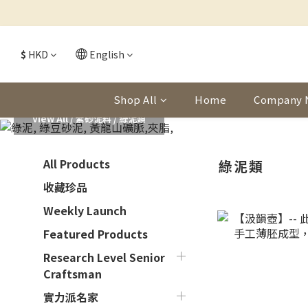
$
HKD
English
Shop All
Home
Company 
View All
/
紫砂泥料
/
綠泥類
All Products
綠泥類
收藏珍品
Weekly Launch
Featured Products
Research Level Senior
Craftsman
實力派名家