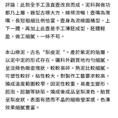
評論：
此款全手工
汲直
壺改良而成，泥料與做功
都乃上層，器型古樸大方，線條流暢！壺嘴為灣
嘴，長短粗細比例恰當。壺身為流線圓桶型，上
下一體，再
加上此壺是手工薄胚成型，胚體輕
盈，做工細膩，一絲不苟。
本山綠泥，古名“梨皮泥“。產於紫泥的貼層，
以泥中泥的形式存在。礦料外觀質地均勻細膩，
呈淡綠色緻密塊狀，較軟易碎。熟泥比較細膩，
可塑性較好，粘性較大，對製作工藝要求較高，
燒成溫度範圍較窄，因泥性較重，易產生變形、
起泡、起皺等缺陷。燒成後成品呈梨凍色，胎質
呈梨皮狀，表面有透而不晶的細緻瑩潔感，色澤
效果細膩豐富。