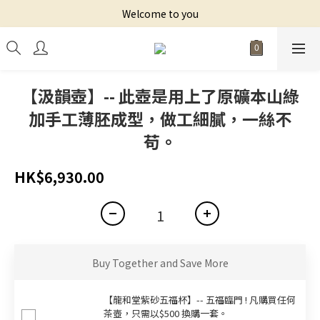
Welcome to you
【汲韻壺】-- 此壺是用上了原礦本山綠
加手工薄胚成型，做工細膩，一絲不
苟。
HK$6,930.00
Buy Together and Save More
【龍和堂紫砂五福杯‬】-- 五福臨門 ! 凡購買任何
茶壺，只需以$500 換購一套。