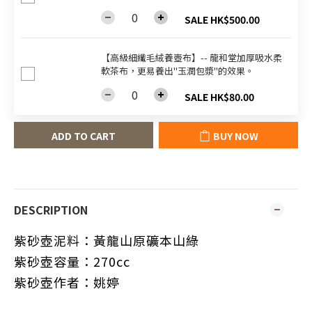
SALE HK$500.00
【高級細纖毛絨養壺布】-- 龍和堂加厚吸水柔
軟茶布，更易養出"玉潤包漿"的效果。
SALE HK$80.00
ADD TO CART
BUY NOW
DESCRIPTION
紫砂壺泥料：黃龍山原礦本山綠
紫砂壺容量：270cc
紫砂壺作者：姚婷