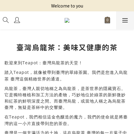
Welcome to you
臺灣烏龍茶：美味又健康的茶
Teapot
歡迎來到
烏龍茶的天堂！
：臺灣
Teapot
帶到臺灣的翠綠茶園。我們是您進入烏龍
踏入
，就像被
茶
這個精緻世界的通道。
臺灣
烏龍茶，臺灣人親切地稱之為烏龍茶，是茶世界的隱藏寶石。
它是獨特種植和加工方法的產物，巧妙地位於綠茶的新鮮微妙
和紅茶的鮮明深度之間。而臺灣烏龍，或當地人稱之為烏龍茶
樂。
臺灣，無疑是茶杯中的交響
Teapot
們相信這金色釀造的魔力，我們的使命就是將臺
在
，我
灣的這一小片直接帶到您的茶壺。
滿活力的土地，這在烏龍茶
臺灣是一個充
臺灣的每一片葉子中