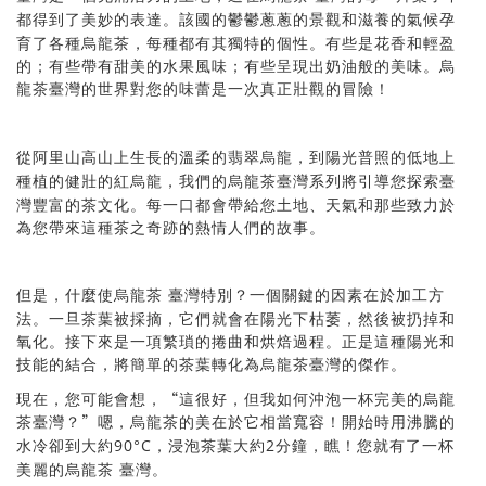
該國的鬱鬱蔥蔥的景觀和滋養的氣候孕
都得到了美妙的表達。
育了各種烏龍茶，每種都有其獨特的個性。有些是花香和輕盈
的；有些帶有甜美的水果風味；有些呈現出奶油般的美味。烏
龍茶
對您的味蕾是一次真正壯觀的冒險！
臺灣的世界
長的溫柔的翡翠烏龍，到陽光普照的低地上
從阿里山高山上生
種植的健壯的紅烏龍，我們的烏龍茶
導您探索臺
臺灣系列將引
灣豐富的茶文化。每一口都會帶給您土地、天氣和那些致力於
為您帶來這種茶之奇跡的熱情人們的故事。
別？一個關鍵的因素在於加工方
但是，什麼使烏龍茶
臺灣特
法。一旦茶葉被採摘，它們就會在陽光下枯萎，然後被扔掉和
氧化。接下來是一項繁瑣的捲曲和烘焙過程。正是這種陽光和
技能的結合，將簡單的茶葉轉化為烏龍茶
臺灣的傑作。
“
現在，您可能會想，
這很好，但我如何沖泡一杯完美的烏龍
”
茶
嗯，烏龍茶的美在於它相當寬容！開始時用沸騰的
臺灣？
90°C
2
水冷卻到大約
約
鐘，瞧！您就有了一杯
，浸泡茶葉大
分
美麗的烏龍
茶
臺灣。