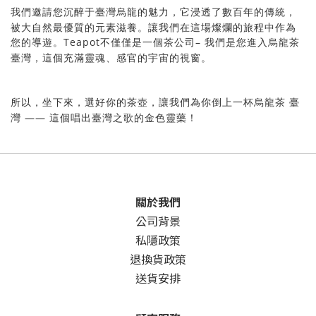
們邀請您沉醉于臺
烏龍的魅力，它浸透了數百年的傳統，
我
灣
被大自然最優質的元素滋養。讓我們在這場燦爛的旅程中作為
Teapot
–
您
導遊。
僅僅是一個茶公司
們是您進入烏龍茶
的
不
我
這個充滿靈魂、感官的宇宙的視窗。
臺灣，
選好你的茶壺，讓我們為你倒上一杯烏龍茶
所以，坐下來，
臺
——
這個唱出臺灣之歌
藥
灣
的金色靈
！
關於我們
公司背景
私隱政策
退換貨政策
送貨安排