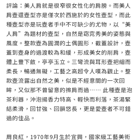
評論：美人肩就是很窄很女性化的肩膀。而美人
肩壺還壺型亦是僅次於西施於的女性壺型，而此
種壺型亦是玩壺者手中不可缺少的尤物，以“美
人肩”為題材的壺型，自然是窈窕秀美的姿態與
風度。整款壺為圓潤的土偶圓形，截蓋設計，壺
蓋到壺身的過渡較為和緩，形成美女的削肩，壺
體上豐下斂，亭亭玉立。三彎流與耳形壺把細而
柔長，暢通無礙，工藝之高超令人嘆為觀止。整
款壺流露出自然之美，似是不經意間的一次回
眸，又似那不曾留意的擦肩而過…… 此種壺是泡
茶利器，沖泡揚香力特高、輕快而利落，茶湯緊
結柔滑，回甘強、回韻悠長，更是愛壺者不可錯
過的佳品。
周良紅，1970年9月生於宜興，國家級工藝美術