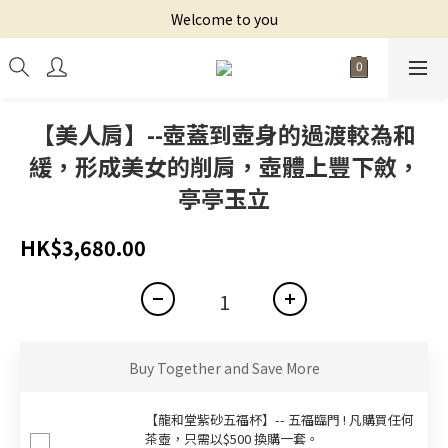
Welcome to you
【美人肩】--壺蓋到壺身的過渡較為和
緩，形成美女的削肩，壺體上豐下斂，
亭亭玉立
HK$3,680.00
Buy Together and Save More
【龍和堂紫砂五福杯‬】-- 五福臨門 ! 凡購買任何
茶壺，只需以$500 換購一套。