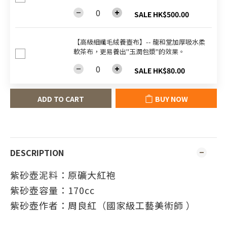
SALE HK$500.00
【高級細纖毛絨養壺布】-- 龍和堂加厚吸水柔
軟茶布，更易養出"玉潤包漿"的效果。
SALE HK$80.00
ADD TO CART
BUY NOW
DESCRIPTION
紫砂壺泥料：原礦大紅袍
紫砂壺容量：170cc
紫砂壺作者：周良紅（國家級工藝美術師 ）