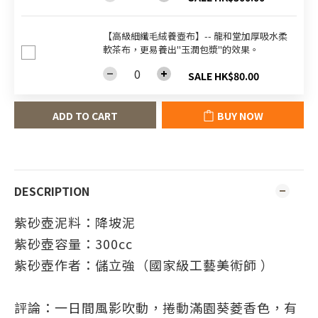
【高級細纖毛絨養壺布】-- 龍和堂加厚吸水柔
軟茶布，更易養出"玉潤包漿"的效果。
SALE HK$80.00
ADD TO CART
BUY NOW
DESCRIPTION
紫砂壺泥料：降坡泥
紫砂壺容量：300cc
紫砂壺作者：
儲立強（
國家級工藝美術師
）
評論：一日間風影吹動，捲動滿園葵菱香色，有