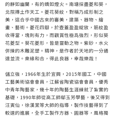
的靜如幽蘭，有的嬌如煙火。南塘採盡菱和葵，
北院摶土作天工。菱花葵紋，對稱乃成形制之
美，這合乎中國古來的審美，建築、器物、繪
畫、藝術。菱花四瓣，於壺蓋盈盈綻放，筋紋盈
收得當，塊則有力，而觀賞性極爲強烈，形似葵
花菱型。葵花菱形，皆是靈動之物。紫砂，水火
併煉的木雕泥塑。精神，是作者於天地的一分通
達並流。衆緣和合，得此良器，幸哉樂哉！
儲立強，1966年生於宜興，2015年國工，中國
工藝美術協會會員，江蘇省陶瓷協會會員，優秀
中青年陶藝家，幾十年的陶藝生涯練就了紮實的
基礎，1990年師從高工師鄔玉芳學藝，後又得到
汪寅仙，徐漢棠等大師的指導，製作技藝得到了
較速的進展，全手工製作方器、圓器等，風格獨