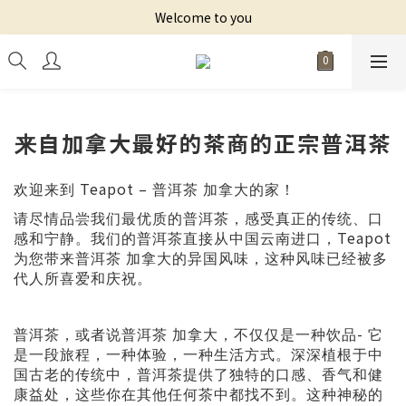
Welcome to you
来自加拿大最好的茶商的正宗普洱茶
Teapot –
欢迎来到
普洱茶
加拿大的家！
请尽情品尝我们最优质的普洱茶，感受真正的传统、口
Teapot
感和宁静。我们的普洱茶直接从中国云南进口，
为您带来普洱茶
加拿大的异国
风味，这种风味已经被多
代人所喜爱和庆祝。
-
普洱茶，或者
说普洱茶
加拿大，不
仅仅是一种饮品
它
是一段旅程，一种体
验，一种生活方式。深深植根于中
国古老的传统中，普洱茶提供了独特的口感、香气和健
康益处，这些你在其他任何茶中都找不到。这种神秘的