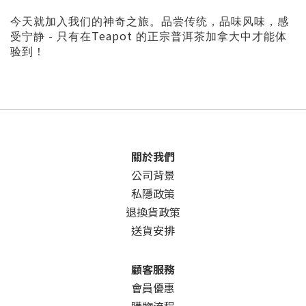
今天就加入我
们的神奇之旅。品尝传统，品味风味，感
-
Teapot
受宁静
只有在
的正宗普洱茶
加拿大中才能体
验到
！
關於我們
公司背景
私隱政策
退換貨政策
送貨安排
顧客服務
會員優惠