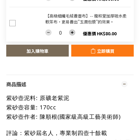
【高級細纖毛絨養壺布】-- 龍和堂加厚吸水柔
軟茶布，更易養出"玉潤包漿"的效果。
優惠價 HK$80.00
加入購物車
立即購買
商品描述
紫砂壺泥料: 原礦老紫泥
紫砂壺容量: 170cc
紫砂壺作者: 陳順
根
(國家級高級
工
藝美術師)
評論：紫砂屆名人，專業制四壺十餘載