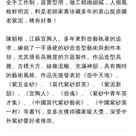
全手工作制，器實型用，做工精緻細膩，人個風
格鮮明泥，料是老師家裏珍藏多年的黃山龍原礦
老紫
泥，稀有好養！
陳順根，江蘇宜興人。多年來對壺藝執著的追
求，練就了一手過硬的砂壺造型藝術與創作本
領，尤其擅長高難度的方器製作。作品造型高
雅、古樸大方、線條流暢、充滿神韻，具有獨特
的藝術風格。作品先後發表於《壺中天地》、
《紫五金砂》、《當代紫砂群英》、《紫泥新
韻》、《宜陶人》、《壺魂》、《紫砂中青年英
才集》、《中國當代紫砂藝術》、《中國紫砂第
一村》等書刊，並多次獲得國家級大獎，深受中
外紫砂愛好者推崇。