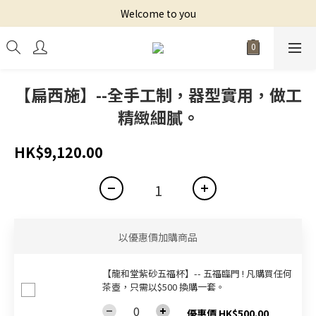
Welcome to you
【扁西施】--全手工制，器‮實型‬用，做工
精緻細膩。
HK$9,120.00
以優惠價加購商品
【龍和堂紫砂五福杯‬】-- 五福臨門 ! 凡購買任何
茶壺，只需以$500 換購一套。
優惠價 HK$500.00