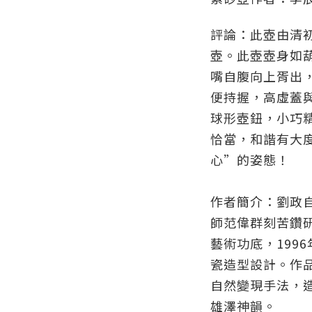
評論：此壺由清
壺。此壺壺身如
嘴自腹向上胥出
便持握，高虛蓋
球形壺鈕，小巧
恰當，和諧有大
心”的姿態！
作者簡介：劉政自
師范偉群刻苦鑽
藝術功底，199
瓷造型設計。作
自然變現手法，
雄澤神韻。