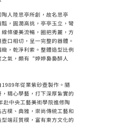
初陶人陸思亭所創，故名思亭
葫瓢，圓潤高挑，亭亭玉立，彎
，線條優美流暢，圈把秀麗，方
與壺口相切，呈一完整的器體。
精緻，乾淨利索。整體造型比例
度之氣，頗有“婷婷裊裊醉人
1989年從業紫砂壺製作。隨
研，精心學藝，打下深厚紮實的
6年赴中央工藝美術學院進修陶
品古樸、典雅，崇尚傳統工藝和
造型端莊質樸，富有東方文化的