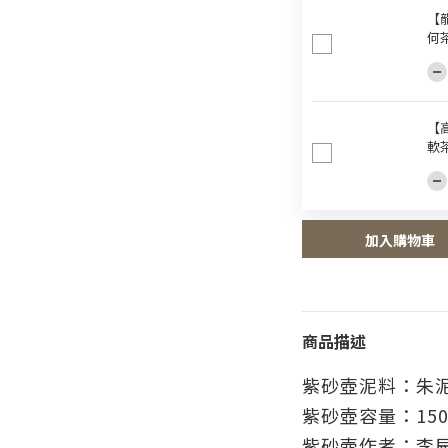
【龍
何
【
軟
加入購物車
商品描述
紫砂壺泥料
：朱
紫砂壺容量
：150
紫砂壺作者
：李