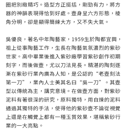
圈把別緻精巧。造型方正挺括，剛勁有力，將方
器的神韻表現得恰到好處。壺身呈六方形態，棱
角分明，卻是顯得簡練大方，又不失大氣。
吳優良，著名中年陶藝家，1959生於陶都宜興，
祖上從事陶藝工作，生長在陶藝氣氛濃烈的紫砂
世家。高中畢業後進入紫砂廠學習紫砂創作初期
刻字，而後做壺，尤以刀法見長。精湛的陶刻逐
漸在紫砂行業內廣為人知，是公認的“老壺刻法
第一刀”，業內人士美其名曰“吳一刀”。其壺
型以傳統為主，講究意境。在做壺方面，對紫砂
泥料有著很深的研究，原料獨特，用自煉的泥料
通過其獨特的手法，使得他的紫砂壺不論從視覺
上還是在觸覺上都有一種玉質效果，堪稱紫砂行
業的一大亮點。