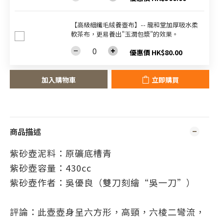
【高級細纖毛絨養壺布】-- 龍和堂加厚吸水柔
軟茶布，更易養出"玉潤包漿"的效果。
優惠價 HK$80.00
加入購物車
立即購買
商品描述
紫砂壺泥料：原礦底槽青
紫砂壺容量：430cc
紫砂壺作者：
吳優良（雙刀刻繪“吳一刀”）
評論：此壺壺身呈六方形，高頸，六棱二彎流，