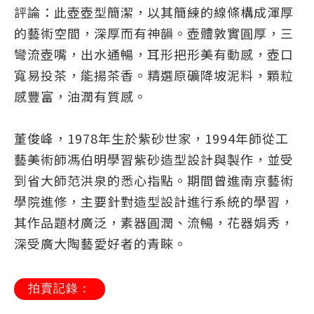
評論：此壺壺型簡潔，以其簡練的線條構成渾厚
的藝術空間，深厚而有神韻。壺體敦實圓厚，三
彎流壺嘴，出水通暢，耳形把形美有動感，壺口
寬易投茶，能揚茶香。精選原礦降坡泥料，顆粒
感豐富，油潤有質感。
董俊峰，1978年生於紫砂世家，1994年師從工
藝美術師馮伯明學習紫砂造型設計與製作，並受
到省大師范洪泉的悉心指點。期間曾進南京藝術
學院進修，主要針對造型設計進行系統的學習，
其作品題材廣泛，素器圓潤、流暢，花器娟秀，
深受廣大陶藝愛好者的青睞。
拍賣記錄：