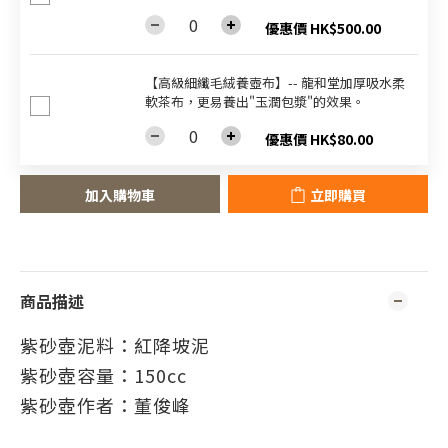
優惠價 HK$500.00
【高級細纖毛絨養壺布】-- 龍和堂加厚吸水柔
軟茶布，更易養出"玉潤包漿"的效果。
優惠價 HK$80.00
加入購物車
立即購買
商品描述
紫砂壺泥料：紅降坡泥
紫砂壺容量
：150
cc
紫砂壺作者
：董俊峰