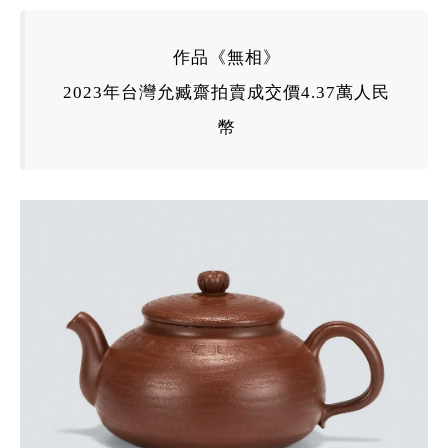
作品《無相》
2023年台灣
允臧齋
拍賣成交價4.37萬人民
幣