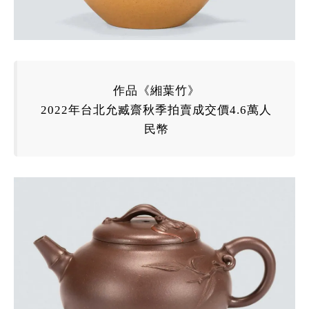
作品《緗葉竹》
2022
年
台北允臧齋秋季拍賣成交價4.6萬人
民幣