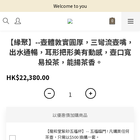
Welcome to you
【緣聚】--壺體敦實圓厚，三彎流壺嘴，
出水通暢，耳形把形美有動感，壺口寬
易投茶，能揚茶香。
HK$22,380.00
以優惠價加購商品
【龍和堂紫砂五福杯‬】-- 五福臨門 ! 凡購買任何
茶壺，只需以$500 換購一套。