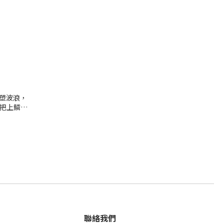
淺塑波浪，
把上鱗片
聯絡我們