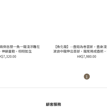
身兩側各塑一魚一龍淺浮雕在
【魚化龍】--壺鈕為卷雲狀，壺身
，神韻靈動，栩栩如生
波浪中龍伸出首部，龍尾捲成壺把，
刻劃清晰
K$7,320.00
HK$7,980.00
1
顧客服務