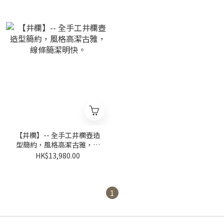
【井欄】-- 全手工井欄壺造
型簡約，風格高潔古雅，線
條簡潔明快。
HK$13,980.00
1